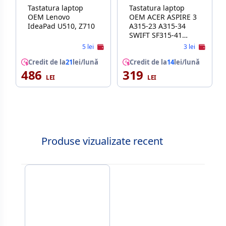
Tastatura laptop
Tastatura laptop
OEM Lenovo
OEM ACER ASPIRE 3
IdeaPad U510, Z710
A315-23 A315-34
SWIFT SF315-41
SF315-51 SF315-52
5 lei
3 lei
SF315-54 W/O
Credit de la
21
lei/lună
FRAME ENG/RU
Credit de la
14
lei/lună
486
319
BLACK
Produse vizualizate recent