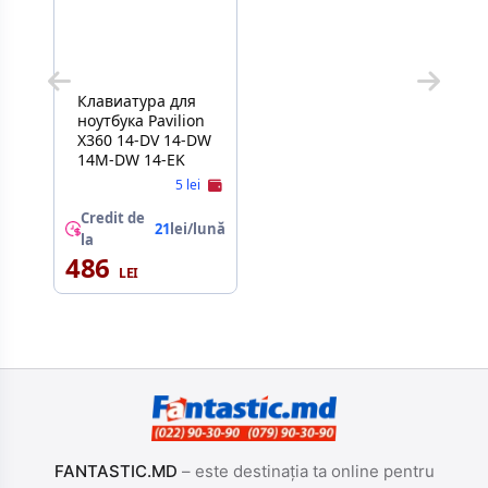
Клавиатура для
ноутбука Pavilion
X360 14-DV 14-DW
14M-DW 14-EK
5 lei
Credit de
21
lei/lună
la
486
FANTASTIC.MD
– este destinația ta online pentru