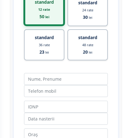
standard
standard
12 rate
24 rate
50
30
lei
lei
standard
standard
36 rate
48 rate
23
20
lei
lei