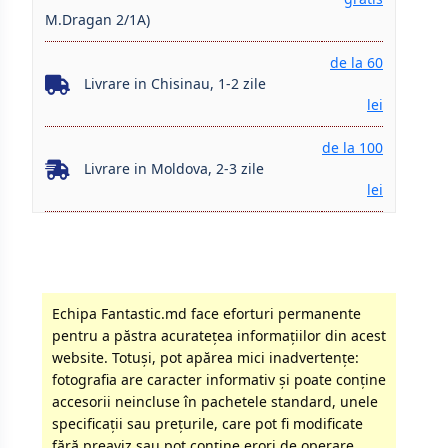
M.Dragan 2/1A)
de la 60
Livrare in Chisinau, 1-2 zile
lei
de la 100
Livrare in Moldova, 2-3 zile
lei
Echipa Fantastic.md face eforturi permanente
pentru a păstra acurateţea informaţiilor din acest
website. Totuși, pot apărea mici inadvertenţe:
fotografia are caracter informativ şi poate conţine
accesorii neincluse în pachetele standard, unele
specificaţii sau preţurile, care pot fi modificate
fără preaviz sau pot conţine erori de operare.