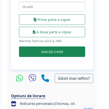
Prima parte a copiei
A doua parte a copiei
Mărimea fișierului pînă la 2МB
Solicită credit
Găsit mai ieftin?
Optiuni de livrare
Ridicarea personala (Chisinau, str.
gratis