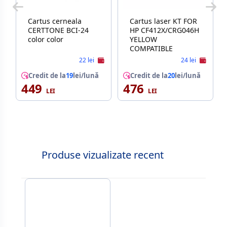
Cartus cerneala
Cartus laser KT FOR
CERTTONE BCI-24
HP CF412X/CRG046H
color color
YELLOW
COMPATIBLE
22 lei
24 lei
Credit de la
19
lei/lună
Credit de la
20
lei/lună
449
476
Produse vizualizate recent