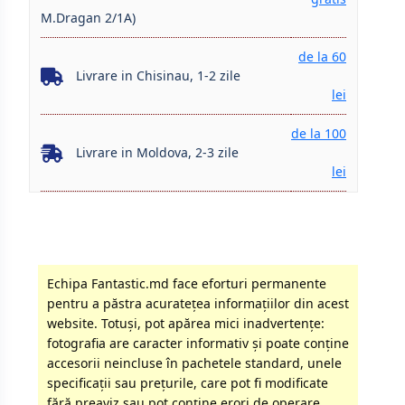
M.Dragan 2/1A)
de la 60
Livrare in Chisinau, 1-2 zile
lei
de la 100
Livrare in Moldova, 2-3 zile
lei
Echipa Fantastic.md face eforturi permanente
pentru a păstra acurateţea informaţiilor din acest
website. Totuși, pot apărea mici inadvertenţe:
fotografia are caracter informativ şi poate conţine
accesorii neincluse în pachetele standard, unele
specificaţii sau preţurile, care pot fi modificate
fără preaviz sau pot conţine erori de operare.