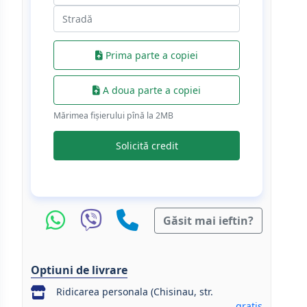
Prima parte a copiei
A doua parte a copiei
Mărimea fișierului pînă la 2МB
Solicită credit
Găsit mai ieftin?
Optiuni de livrare
Ridicarea personala (Chisinau, str.
gratis