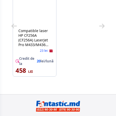
Compatible laser
HP CF256A
(CF256A) LaserJet
Pro M433/M436
7.2K Imagine
23 lei
Credit de
20
lei/lună
la
458