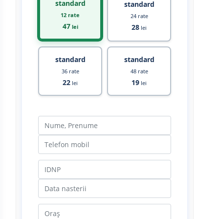
standard
standard
12 rate
24 rate
47
28
lei
lei
standard
standard
36 rate
48 rate
22
19
lei
lei