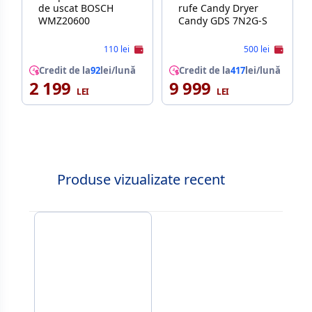
de uscat BOSCH
rufe Candy Dryer
WMZ20600
Candy GDS 7N2G-S
110 lei
500 lei
Credit de la
92
lei/lună
Credit de la
417
lei/lună
2 199
9 999
Produse vizualizate recent