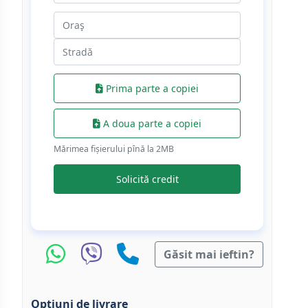
Prima parte a copiei
A doua parte a copiei
Mărimea fișierului pînă la 2МB
Solicită credit
Găsit mai ieftin?
Optiuni de livrare