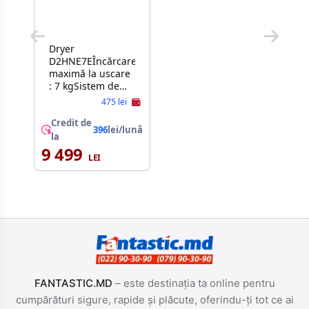
Dryer
D2HNE7EÎncărcare
maximă la uscare
: 7 kgSistem de
uscare:
475 lei
Condensare cu
pompă de căldură
Credit de
396
lei/lună
Blocare pentru
la
copii: Da Start
9 499
întârziat: Da
Înălţime : 84,5
cmLăţime : 59,5
cmAdâncime : 51
cm
FANTASTIC.MD
– este destinația ta online pentru
cumpărături sigure, rapide și plăcute, oferindu-ți tot ce ai