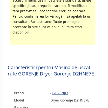
accesorii neincluse în pachetele standard, unele
specificaţii sau preţurile, care pot fi modificate
fără preaviz sau pot conţine erori de operare.
Pentru confirmarea lor vă rugăm să apelati la un
consultant Fantastic.md. Toate promoţiile
prezente în site sunt valabile în limita stocului
disponibil.
Caracteristici pentru Masina de uscat
rufe GORENJE Dryer Gorenje D2HNE7E
Brand
(
GORENJE
)
Model
Dryer Gorenje D2HNE7E
Garanția