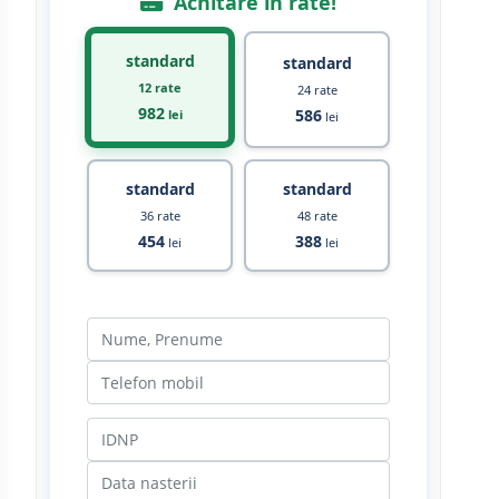
Achitare in rate!
standard
standard
12 rate
24 rate
982
586
lei
lei
standard
standard
36 rate
48 rate
454
388
lei
lei