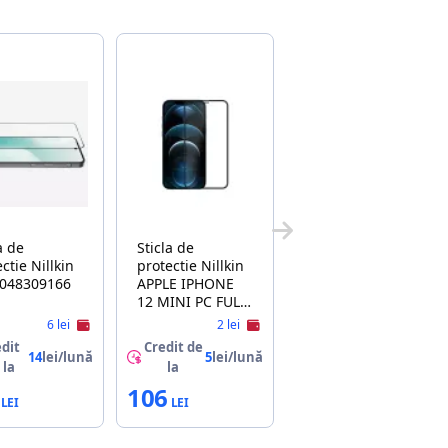
a de
Sticla de
e Nillkin
protectie Nillkin
048309166
APPLE IPHONE
12 MINI PC FULL,
TEMPERED
6 lei
2 lei
GLASS, BLACK
dit
Credit de
14
lei/lună
5
lei/lună
 la
la
106