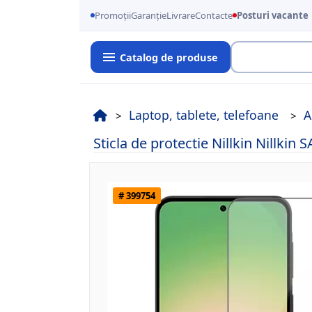
Promoții
Garanție
Livrare
Contacte
Posturi vacante
Catalog de produse
Cauta
Laptop, tablete, telefoane
A
Sticla de protectie Nillkin Nillki
# 399754