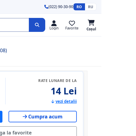
(022) 90-30-90
RO
RU
Login
Favorite
Coșul
108)
RATE LUNARE DE LA
14 Lei
vezi detalii
Cumpra acum
a la favorite