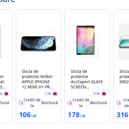
Sticla de
Sticla de
Sticl
protectie Nillkin
protectie
protecti
al.
APPLE IPHONE
AccExpert GLASS
6902
d
12 MINI H+ PRO,
SCREEN
,
TEMPERED
PROTECTOR
lei
2 lei
4 lei
GLASS,
SAMSUNG TAB
Credit de
Credit de
Cre
TRANSPARENT
A10.1 2019
/lună
5
lei/lună
8
lei/lună
la
la
de
106
178
316