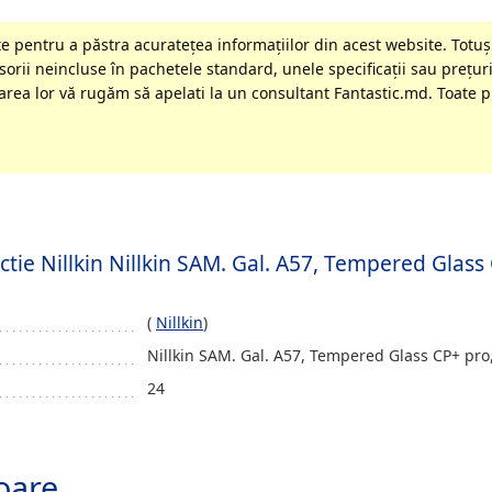
 pentru a păstra acurateţea informaţiilor din acest website. Totuși
orii neincluse în pachetele standard, unele specificaţii sau preţuri
rea lor vă rugăm să apelati la un consultant Fantastic.md. Toate pr
ectie Nillkin Nillkin SAM. Gal. A57, Tempered Glass
(
Nillkin
)
Nillkin SAM. Gal. A57, Tempered Glass CP+ pro
24
oare