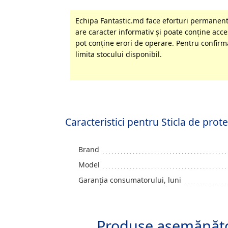
Echipa Fantastic.md face eforturi permanente
are caracter informativ şi poate conţine acces
pot conţine erori de operare. Pentru confirma
limita stocului disponibil.
Caracteristici pentru Sticla de prot
Brand
Model
Garanția consumatorului, luni
Produse asemănăt