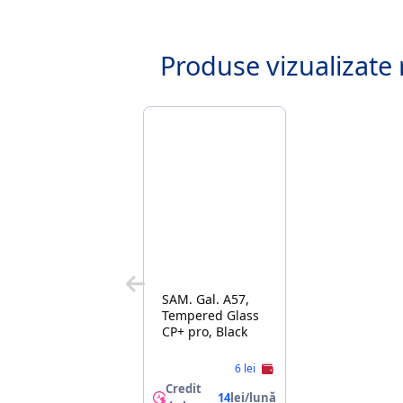
Produse vizualizate 
SAM. Gal. A57,
Tempered Glass
CP+ pro, Black
6 lei
Credit
14
lei/lună