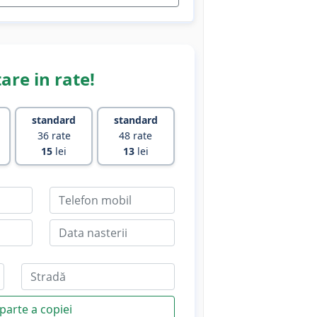
are in rate!
standard
standard
36 rate
48 rate
15
lei
13
lei
parte a copiei