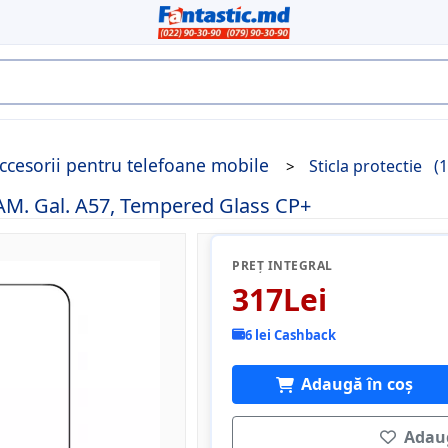
ccesorii pentru telefoane mobile
Sticla protectie
(
n SAM. Gal. A57, Tempered Glass CP+
PREȚ INTEGRAL
317Lei
6 lei Cashback
Adaugă în coș
Adaug