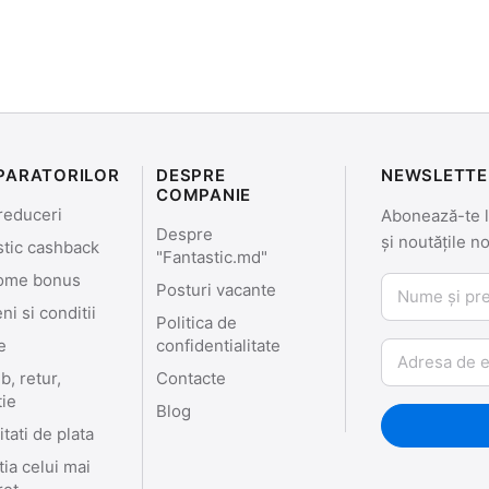
PARATORILOR
DESPRE
NEWSLETTE
COMPANIE
reduceri
Abonează-te la
Despre
și noutățile n
stic cashback
"Fantastic.md"
ome bonus
Nume și prenu
Posturi vacante
i si conditii
Politica de
e
confidentialitate
Email
, retur,
Contacte
tie
Blog
tati de plata
ia celui mai