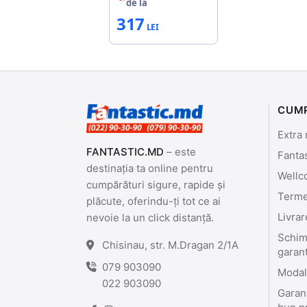
de la
317
CUM
Extra 
FANTASTIC.MD
– este
Fanta
destinația ta online pentru
Wellc
cumpărături sigure, rapide și
Termen
plăcute, oferindu-ți tot ce ai
Livrar
nevoie la un click distanță.
Schimb
Chisinau, str. M.Dragan 2/1A
garan
079 903090
Modali
022 903090
Garant