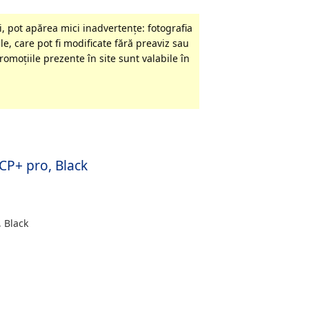
, pot apărea mici inadvertenţe: fotografia
le, care pot fi modificate fără preaviz sau
omoţiile prezente în site sunt valabile în
 CP+ pro, Black
, Black