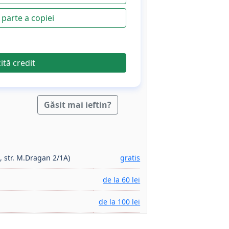
parte a copiei
cită credit
Găsit mai ieftin?
, str. M.Dragan 2/1A)
gratis
de la 60 lei
de la 100 lei