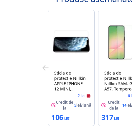
Sticla de
Sticla de
protectie Nillkin
protectie Nillkin
APPLE IPHONE
Nillkin SAM. G
12 MINI,
A57, Tempere
TEMPERED
Glass CP+ pro
2 lei
6 
GLASS H,
Black
Credit de
Credit
TRANSPARENT
5
lei/lună
14
lei
la
de la
106
317