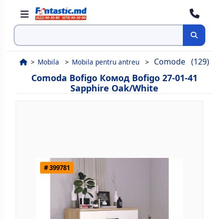
Cauta
Comode
(129)
Mobila
Mobila pentru antreu
Comoda Bofigo Комод Bofigo 27-01-41
Sapphire Oak/White
# 399781