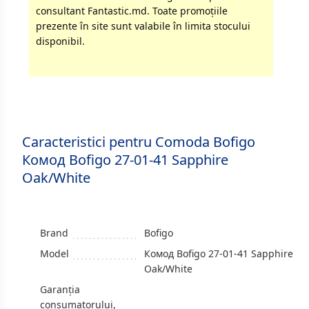
consultant Fantastic.md. Toate promoţiile
prezente în site sunt valabile în limita stocului
disponibil.
Caracteristici pentru Comoda Bofigo
Комод Bofigo 27-01-41 Sapphire
Oak/White
Brand
Bofigo
Model
Комод Bofigo 27-01-41 Sapphire
Oak/White
Garanția
consumatorului,