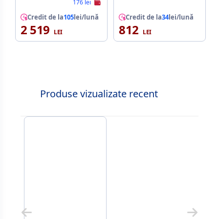
176 lei
Credit de la
105
lei/lună
Credit de la
34
lei/lună
2 519
812
Produse vizualizate recent