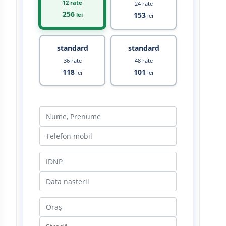
12 rate
24 rate
256
153
lei
lei
standard
standard
36 rate
48 rate
118
101
lei
lei