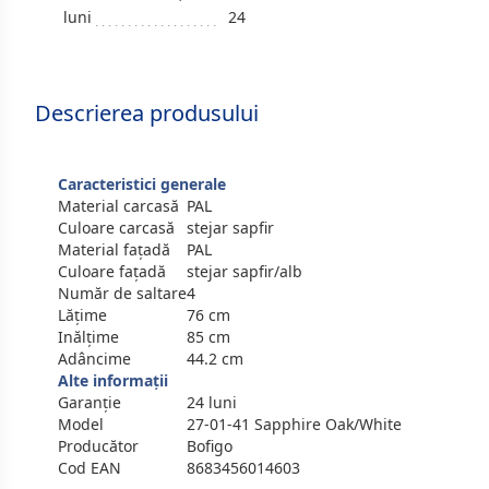
luni
24
Descrierea produsului
Caracteristici generale
Material carcasă
PAL
Culoare carcasă
stejar sapfir
Material fațadă
PAL
Culoare fațadă
stejar sapfir/alb
Număr de saltare
4
Lățime
76 cm
Inălțime
85 cm
Adâncime
44.2 cm
Alte informații
Garanție
24 luni
Model
27-01-41 Sapphire Oak/White
Producător
Bofigo
Cod EAN
8683456014603