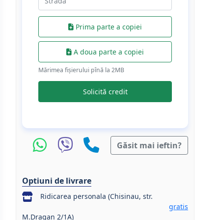
Prima parte a copiei
A doua parte a copiei
Mărimea fișierului pînă la 2МB
Solicită credit
Găsit mai ieftin?
Optiuni de livrare
Ridicarea personala (Chisinau, str.
gratis
M.Dragan 2/1A)