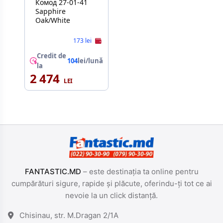
Комод 27-01-41
Sapphire
Oak/White
173 lei
Credit de
104
lei/lună
la
2 474
FANTASTIC.MD
– este destinația ta online pentru
cumpărături sigure, rapide și plăcute, oferindu-ți tot ce ai
nevoie la un click distanță.
Chisinau, str. M.Dragan 2/1A