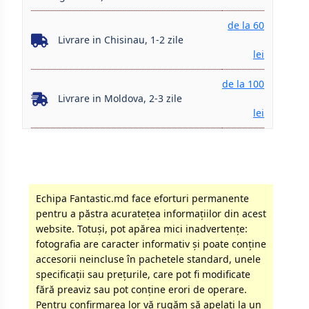
de la 60
Livrare in Chisinau, 1-2 zile
lei
de la 100
Livrare in Moldova, 2-3 zile
lei
Echipa Fantastic.md face eforturi permanente
pentru a păstra acurateţea informaţiilor din acest
website. Totuși, pot apărea mici inadvertenţe:
fotografia are caracter informativ şi poate conţine
accesorii neincluse în pachetele standard, unele
specificaţii sau preţurile, care pot fi modificate
fără preaviz sau pot conţine erori de operare.
Pentru confirmarea lor vă rugăm să apelati la un