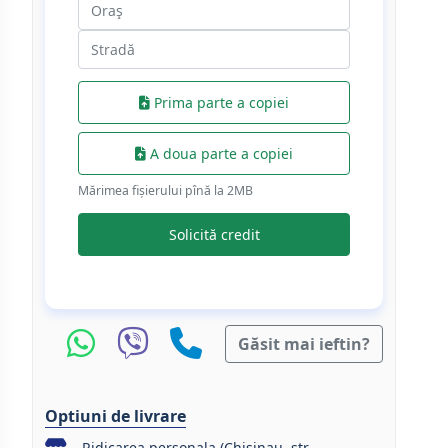
Prima parte a copiei
A doua parte a copiei
Mărimea fișierului pînă la 2МB
Solicită credit
Găsit mai ieftin?
Optiuni de livrare
Ridicarea personala (Chisinau, str.