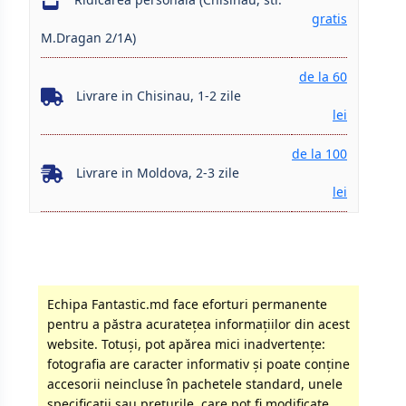
gratis
M.Dragan 2/1A)
de la 60
Livrare in Chisinau, 1-2 zile
lei
de la 100
Livrare in Moldova, 2-3 zile
lei
Echipa Fantastic.md face eforturi permanente
pentru a păstra acurateţea informaţiilor din acest
website. Totuși, pot apărea mici inadvertenţe:
fotografia are caracter informativ şi poate conţine
accesorii neincluse în pachetele standard, unele
specificaţii sau preţurile, care pot fi modificate