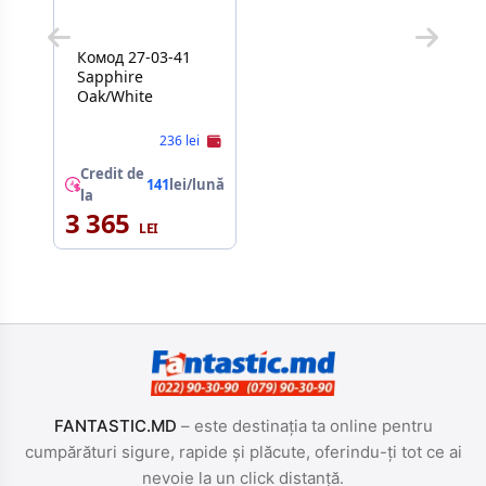
Комод 27-03-41
Sapphire
Oak/White
236 lei
Credit de
141
lei/lună
la
3 365
FANTASTIC.MD
– este destinația ta online pentru
cumpărături sigure, rapide și plăcute, oferindu-ți tot ce ai
nevoie la un click distanță.