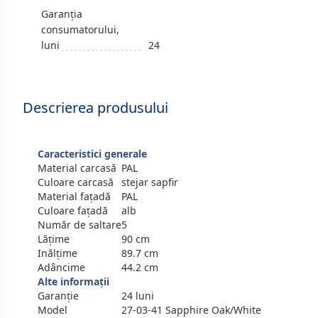
Garanția
consumatorului,
luni
24
Descrierea produsului
Caracteristici generale
Material carcasă
PAL
Culoare carcasă
stejar sapfir
Material fațadă
PAL
Culoare fațadă
alb
Număr de saltare
5
Lățime
90 cm
Inălțime
89.7 cm
Adâncime
44.2 cm
Alte informații
Garanție
24 luni
Model
27-03-41 Sapphire Oak/White