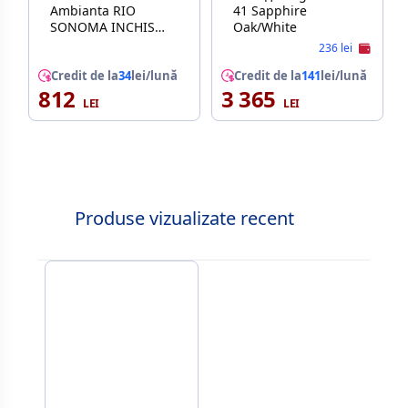
Ambianta RIO
41 Sapphire
SONOMA INCHIS
Oak/White
102 x 69
236 lei
Credit de la
34
lei/lună
Credit de la
141
lei/lună
812
3 365
Produse vizualizate recent