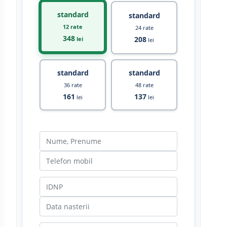
standard
standard
12 rate
24 rate
348
208
lei
lei
standard
standard
36 rate
48 rate
161
137
lei
lei