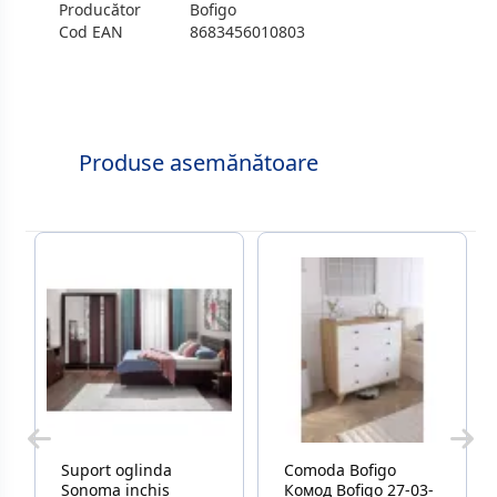
Producător
Bofigo
Cod EAN
8683456010803
Produse asemănătoare
Suport oglinda
Comoda Bofigo
Sonoma inchis
Комод Bofigo 27-03-