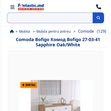
Cauta
Comode
(129)
Mobila
Mobila pentru antreu
Comoda Bofigo Комод Bofigo 27-03-41
Sapphire Oak/White
# 399782