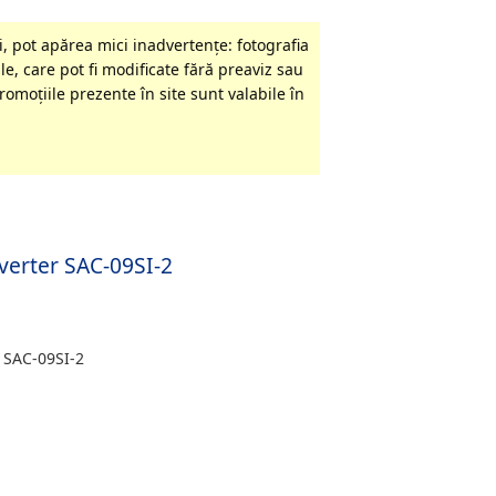
, pot apărea mici inadvertenţe: fotografia
le, care pot fi modificate fără preaviz sau
omoţiile prezente în site sunt valabile în
verter SAC-09SI-2
 SAC-09SI-2