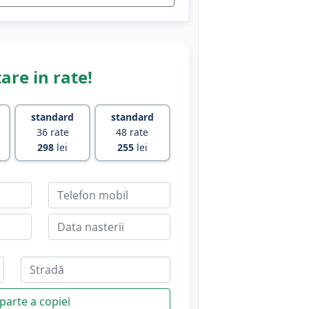
are in rate!
standard
standard
36 rate
48 rate
298
lei
255
lei
parte a copiei