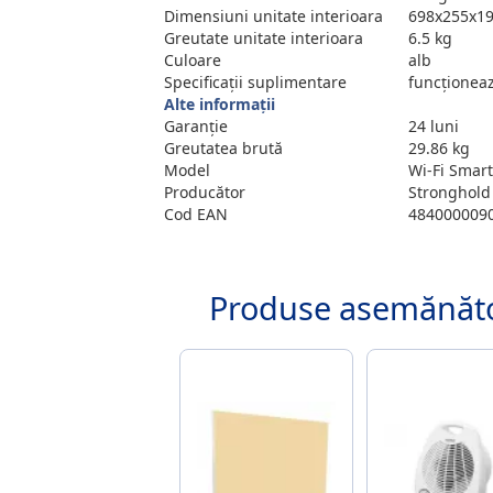
Dimensiuni unitate interioara
698x255x1
Greutate unitate interioara
6.5 kg
Culoare
alb
Specificații suplimentare
funcționeaz
Alte informații
Garanție
24 luni
Greutatea brută
29.86 kg
Model
Wi-Fi Smart
Producător
Stronghold
Cod EAN
484000009
Produse asemănăt