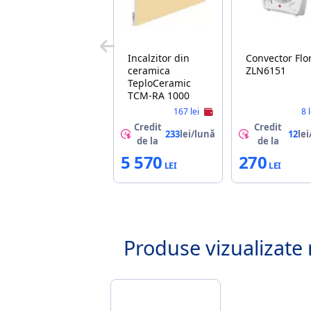
Incalzitor din
Convector Floria
ceramica
ZLN6151
TeploCeramic
TCM-RA 1000
167 lei
8 
Credit
Credit
233
lei/lună
12
lei
de la
de la
5 570
270
Produse vizualizate 