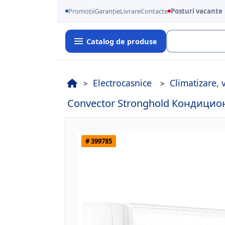
Promoții
Garanție
Livrare
Contacte
Posturi vacante
Catalog de produse
Cauta
Electrocasnice
Climatizare, 
Convector Stronghold Кондиционе
# 399785