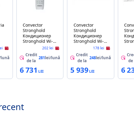
Convector
Convector
Conv
Stronghold
Stronghold
Stro
Кондиционер
Кондиционер
Кон
Stronghold Wi-Fi
Stronghold Wi-Fi
Stro
Smart Inverter
Smart Inverter
Smar
lei
202 lei
178 lei
SAC-12SI-2
SAC-09SI
SAC-
Credit
Credit
Cre
/lună
281
lei/lună
248
lei/lună
de la
de la
de 
6 731
5 939
6 2
recent