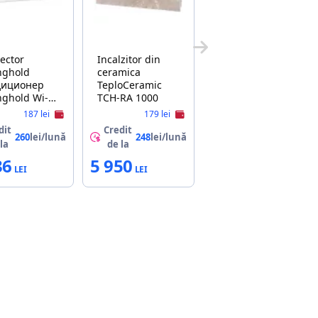
ector
Incalzitor din
nghold
ceramica
диционер
TeploCeramic
nghold Wi-Fi
TCH-RA 1000
t Inverter
187 lei
179 lei
09SI-2
dit
Credit
260
lei/lună
248
lei/lună
la
de la
36
5 950