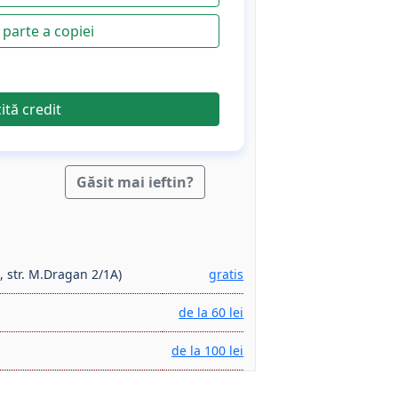
parte a copiei
cită credit
Găsit mai ieftin?
, str. M.Dragan 2/1A)
gratis
de la 60 lei
de la 100 lei