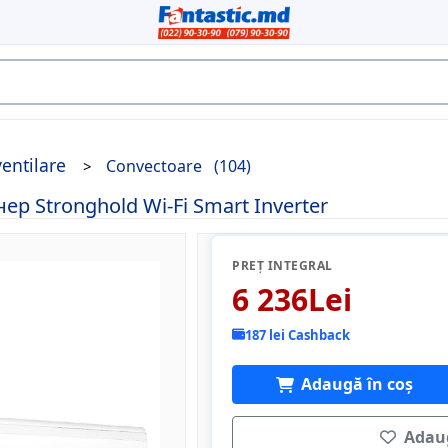
ventilare
Convectoare
(104)
р Stronghold Wi-Fi Smart Inverter
PREȚ INTEGRAL
6 236Lei
187 lei Cashback
Adaugă în coș
Adaug