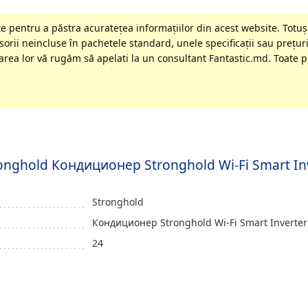
 pentru a păstra acurateţea informaţiilor din acest website. Totuși
orii neincluse în pachetele standard, unele specificaţii sau preţuri
rea lor vă rugăm să apelati la un consultant Fantastic.md. Toate pr
tronghold Кондиционер Stronghold Wi-Fi Smart In
Stronghold
Кондиционер Stronghold Wi-Fi Smart Inverter
24