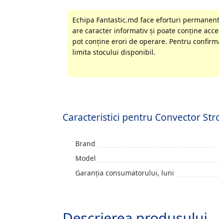
Echipa Fantastic.md face eforturi permanente
are caracter informativ şi poate conţine acces
pot conţine erori de operare. Pentru confirma
limita stocului disponibil.
Caracteristici pentru Convector S
Brand
Model
Garanția consumatorului, luni
Descrierea produsului