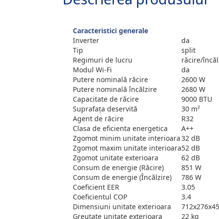
Caracteristici generale
Inverter
da
Tip
split
Regimuri de lucru
răcire/încăl
Modul Wi-Fi
da
Putere nominală răcire
2600 W
Putere nominală încălzire
2680 W
Capacitate de răcire
9000 BTU
Suprafaţa deservită
30 m²
Agent de răcire
R32
Clasa de eficienta energetica
A++
Zgomot minim unitate interioara
32 dB
Zgomot maxim unitate interioara
52 dB
Zgomot unitate exterioara
62 dB
Consum de energie (Răcire)
851 W
Consum de energie (Încălzire)
786 W
Coeficient EER
3.05
Coeficientul COP
3.4
Dimensiuni unitate exterioara
712x276x4
Greutate unitate exterioara
22 kg