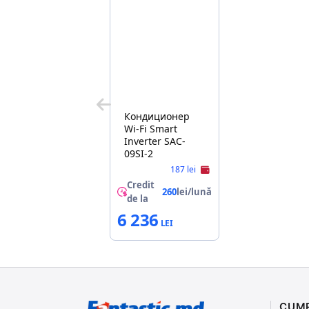
Кондиционер
Wi-Fi Smart
Inverter SAC-
09SI-2
187 lei
Credit
260
lei/lună
de la
6 236
CUM