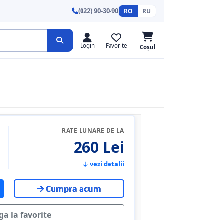
(022) 90-30-90
RO
RU
Login
Favorite
Coșul
RATE LUNARE DE LA
260 Lei
vezi detalii
Cumpra acum
a la favorite