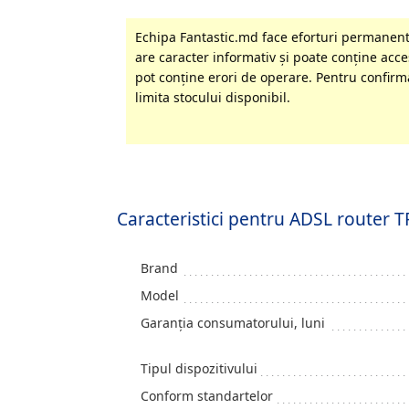
Echipa Fantastic.md face eforturi permanente
are caracter informativ şi poate conţine acces
pot conţine erori de operare. Pentru confirma
limita stocului disponibil.
Caracteristici pentru ADSL router 
Brand
Model
Garanția consumatorului, luni
Tipul dispozitivului
Conform standartelor