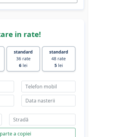
are in rate!
standard
standard
36 rate
48 rate
6
lei
5
lei
parte a copiei