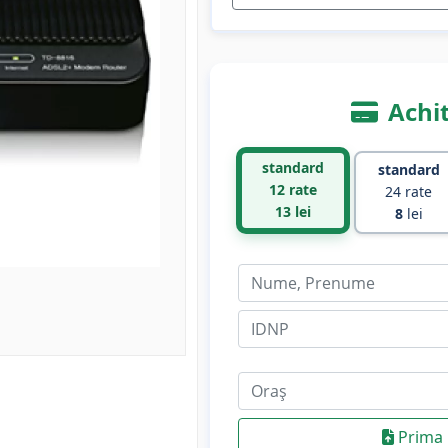
Achit
standard
standard
12 rate
24 rate
13
lei
8
lei
Prima 