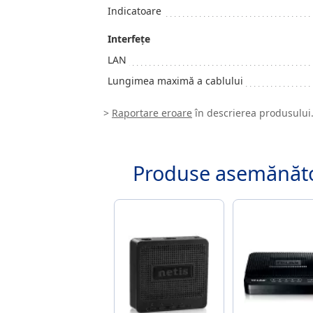
Indicatoare
Interfeţe
LAN
Lungimea maximă a cablului
>
Raportare eroare
în descrierea produsului
Produse asemănăt