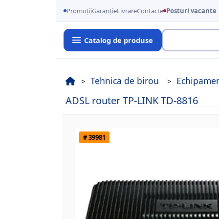
Promoții
Garanție
Livrare
Contacte
Posturi vacante
Catalog de produse
Cauta
Tehnica de birou
Echipamen
ADSL router TP-LINK TD-8816
# 39981