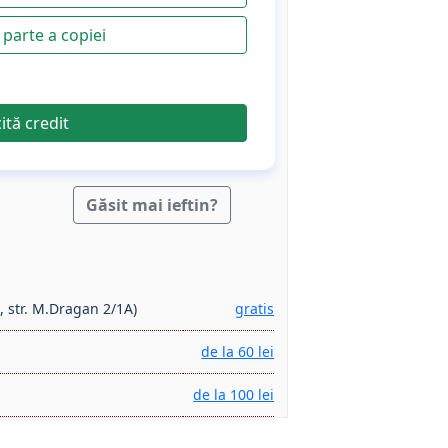
parte a copiei
cită credit
Găsit mai ieftin?
, str. M.Dragan 2/1A)
gratis
de la 60 lei
de la 100 lei