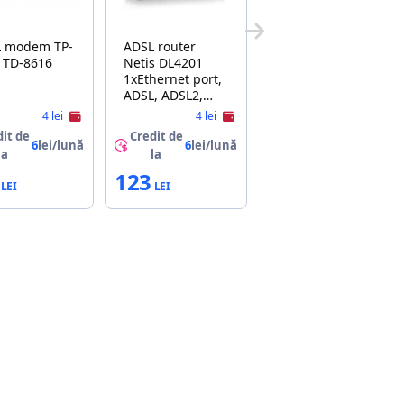
 modem TP-
ADSL router
 TD-8616
Netis DL4201
1xEthernet port,
ADSL, ADSL2,
ADSL2+
4 lei
4 lei
it de
Credit de
6
lei/lună
6
lei/lună
la
la
123