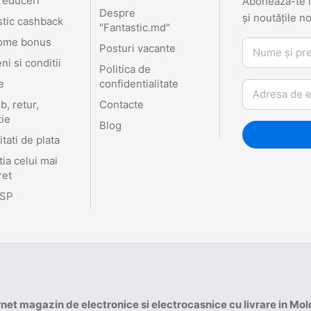
reduceri
Abonează-te la
Despre
și noutățile n
stic cashback
"Fantastic.md"
ome bonus
Nume și prenu
Posturi vacante
i si conditii
Politica de
e
confidentialitate
Email
, retur,
Contacte
tie
Blog
tati de plata
ia celui mai
ret
SP
rnet magazin de electronice si electrocasnice cu livrare in Mo