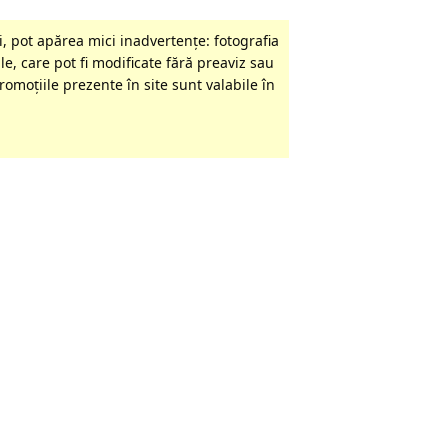
, pot apărea mici inadvertenţe: fotografia
le, care pot fi modificate fără preaviz sau
omoţiile prezente în site sunt valabile în