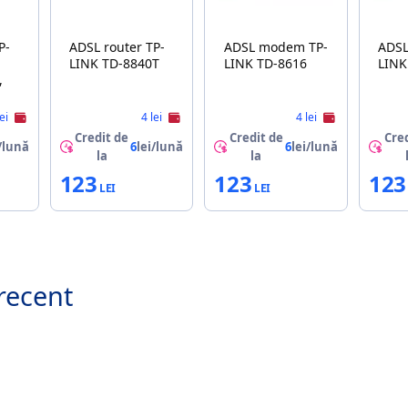
ADSL router TP-
ADSL modem TP-
ADSL
LINK TD-8840T
LINK TD-8616
LINK
lei
4 lei
4 lei
Credit de
Credit de
Cred
/lună
6
lei/lună
6
lei/lună
la
la
123
123
123
recent