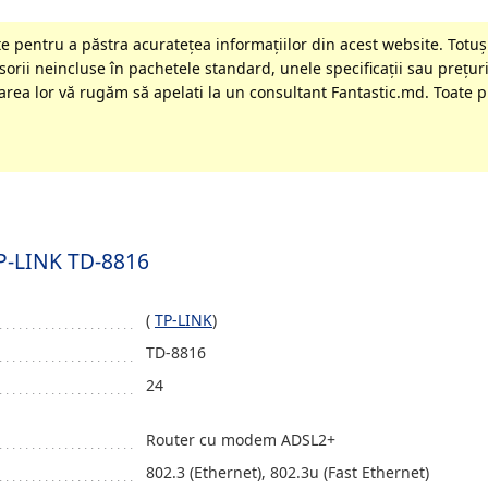
 pentru a păstra acurateţea informaţiilor din acest website. Totuși
orii neincluse în pachetele standard, unele specificaţii sau preţuri
rea lor vă rugăm să apelati la un consultant Fantastic.md. Toate pr
TP-LINK TD-8816
(
TP-LINK
)
TD-8816
24
Router cu modem ADSL2+
802.3 (Ethernet), 802.3u (Fast Ethernet)