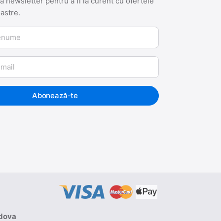
 newsletter pentru a fi la curent cu ofertele
oastre.
me
Abonează-te
ldova