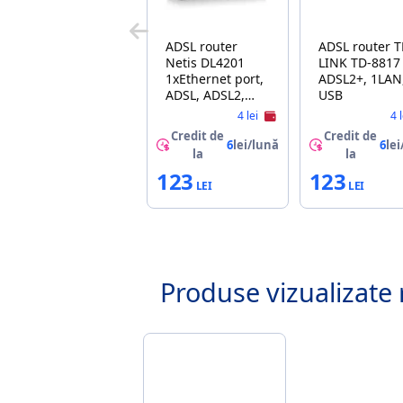
ADSL router
ADSL router TP-
Netis DL4201
LINK TD-8817
1xEthernet port,
ADSL2+, 1LAN,
ADSL, ADSL2,
USB
ADSL2+
4 lei
4 
Credit de
Credit de
6
lei/lună
6
lei
la
la
123
123
Produse vizualizate 