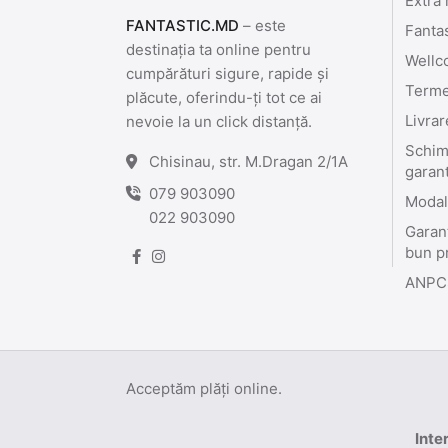
Extra 
FANTASTIC.MD
– este
Fanta
destinația ta online pentru
Wellc
cumpărături sigure, rapide și
Termen
plăcute, oferindu-ți tot ce ai
Livrar
nevoie la un click distanță.
Schimb
Chisinau, str. M.Dragan 2/1A
garan
079 903090
Modali
022 903090
Garant
bun p
ANPC
Acceptăm plăți online.
Inte