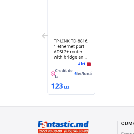
TP-LINK TD-8816,
1 ethernet port
ADSL2+ router
with bridge and
NAT router,
4 lei
Trendchip
Credit de
chipset,
6
lei/lună
la
ADSL/ADSL2/ADSL2+,
123
Annex A, with
ADSL spliter
CUM