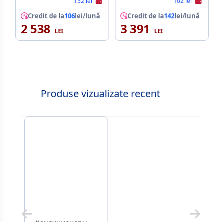
152 lei
102 lei
Connection KIT
Credit de la
106
lei/lună
Credit de la
142
lei/lună
2 538
3 391
Produse vizualizate recent