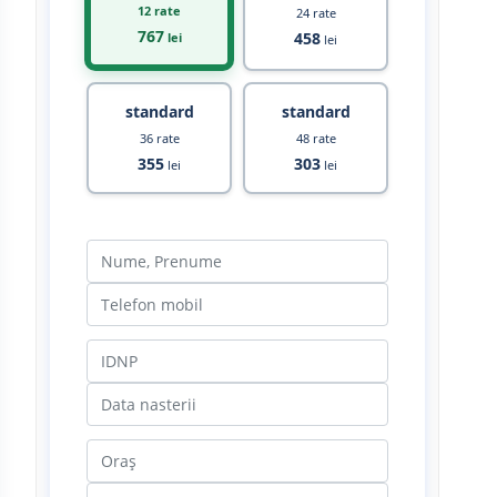
12 rate
24 rate
767
458
lei
lei
standard
standard
36 rate
48 rate
355
303
lei
lei