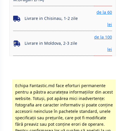
de la 60
Livrare in Chisinau, 1-2 zile
lei
de la 100
Livrare in Moldova, 2-3 zile
lei
Echipa Fantastic.md face eforturi permanente
pentru a păstra acurateţea informaţiilor din acest
website. Totuși, pot apărea mici inadvertenţe:
fotografia are caracter informativ şi poate conţine
accesorii neincluse în pachetele standard, unele
specificaţii sau preţurile, care pot fi modificate
fără preaviz sau pot conţine erori de operare.
Pentru confirmarea lor vă rugăm să apelati la un