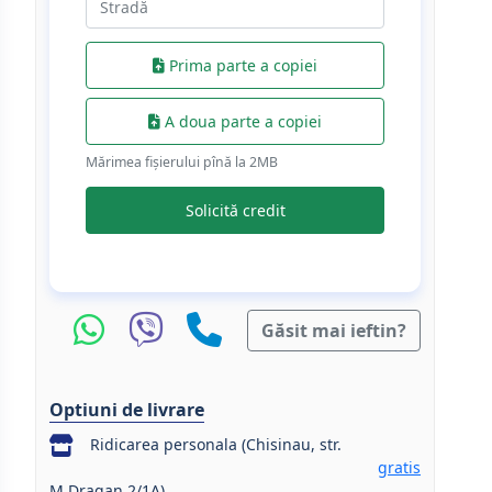
Prima parte a copiei
A doua parte a copiei
Mărimea fișierului pînă la 2МB
Solicită credit
Găsit mai ieftin?
Optiuni de livrare
Ridicarea personala (Chisinau, str.
gratis
M.Dragan 2/1A)