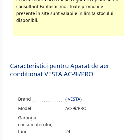
consultant Fantastic.md. Toate promoţiile
prezente în site sunt valabile în limita stocului
disponibil.
Caracteristici pentru Aparat de aer
conditionat VESTA AC-9i/PRO
Brand
(
VESTA
)
Model
AC-9i/PRO
Garanția
consumatorului,
luni
24