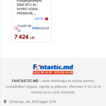
Кондиционеры
9000 BTU AC-
9i/PRO SERIA
PREMIUM,
Advanced
445 lei
Inverter, R32,
A+++, Подогрев
Credit de
310
lei/lună
наружн
la
блока(работает
7 424
при -25°C) Gentle
breeze, 4D
Airflow, Ionic
Generator ,WIFI&
UVC Sterilization,
wi-fi Ready
FANTASTIC.MD
– este destinația ta online pentru
cumpărături sigure, rapide și plăcute, oferindu-ți tot ce ai
nevoie la un click distanță.
Chisinau, str. M.Dragan 2/1A