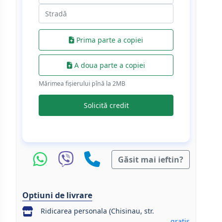
Prima parte a copiei
A doua parte a copiei
Mărimea fișierului pînă la 2МB
Solicită credit
Găsit mai ieftin?
Optiuni de livrare
Ridicarea personala (Chisinau, str.
gratis