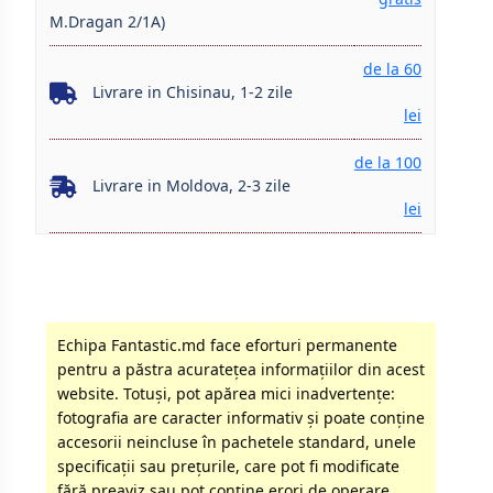
M.Dragan 2/1A)
de la 60
Livrare in Chisinau, 1-2 zile
lei
de la 100
Livrare in Moldova, 2-3 zile
lei
Echipa Fantastic.md face eforturi permanente
pentru a păstra acurateţea informaţiilor din acest
website. Totuși, pot apărea mici inadvertenţe:
fotografia are caracter informativ şi poate conţine
accesorii neincluse în pachetele standard, unele
specificaţii sau preţurile, care pot fi modificate
fără preaviz sau pot conţine erori de operare.