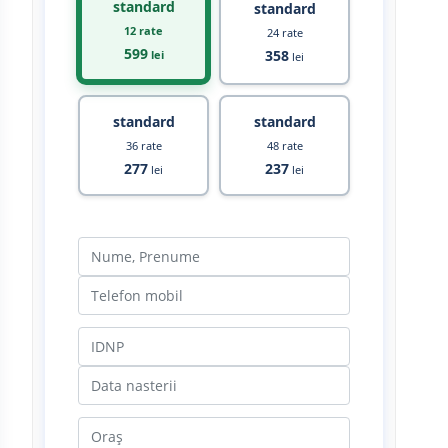
standard
standard
12 rate
24 rate
599
358
lei
lei
standard
standard
36 rate
48 rate
277
237
lei
lei