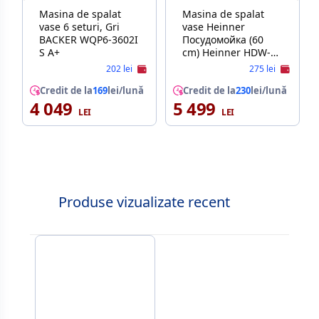
Masina de spalat
Masina de spalat
vase 6 seturi, Gri
vase Heinner
BACKER WQP6-3602I
Посудомойкa (60
S A+
cm) Heinner HDW-
BIM60514E++ 14
202 lei
275 lei
sets of dishes |
Credit de la
169
lei/lună
Aquastop |
Credit de la
230
lei/lună
4 049
5 499
additional drying
function Белый
Produse vizualizate recent