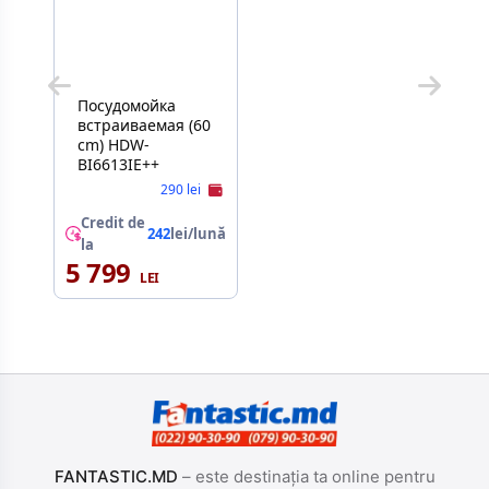
Посудомойка
встраиваемая (60
cm) HDW-
BI6613IE++
290 lei
Credit de
242
lei/lună
la
5 799
FANTASTIC.MD
– este destinația ta online pentru