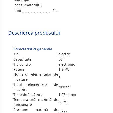
consumatorului,
luni
24
Descrierea produsului
Caracteristici generale
Tip
electric
Capacitate
50 l
Tip control
electronic
Putere
1.8 kW
Numărul elementelor de
1
incalzire
Tipul elementelor de
"uscat"
incalzire
Timp de încălzire
1:27 h:min
Temperatură maximă de
80 °C
funcionare
Presiune maximă de
8 bar