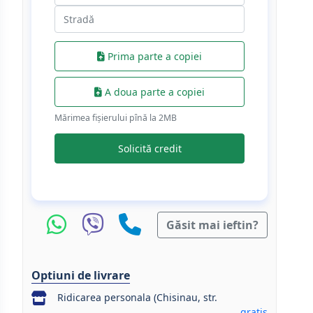
Prima parte a copiei
A doua parte a copiei
Mărimea fișierului pînă la 2МB
Solicită credit
Găsit mai ieftin?
Optiuni de livrare
Ridicarea personala (Chisinau, str.
gratis