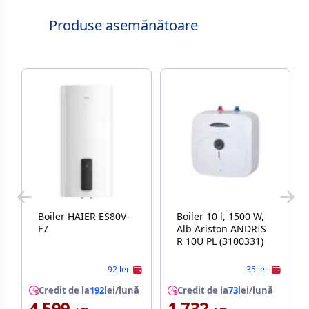
Produse asemănătoare
Boiler HAIER ES80V-
Boiler 10 l, 1500 W,
F7
Alb Ariston ANDRIS
R 10U PL (3100331)
92 lei
35 lei
Credit de la
192
lei/lună
Credit de la
73
lei/lună
4 599
1 732