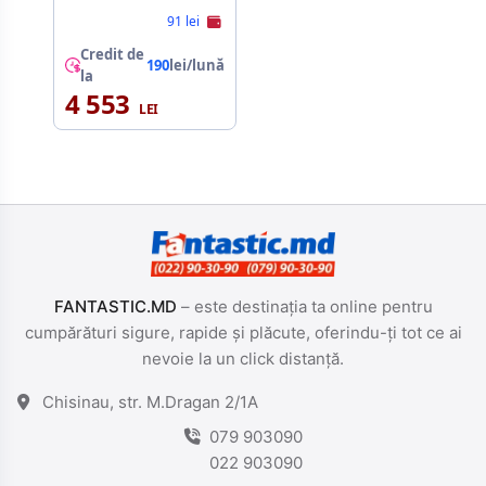
91 lei
Credit de
190
lei/lună
la
4 553
FANTASTIC.MD
– este destinația ta online pentru
cumpărături sigure, rapide și plăcute, oferindu-ți tot ce ai
nevoie la un click distanță.
Chisinau, str. M.Dragan 2/1A
079 903090
022 903090