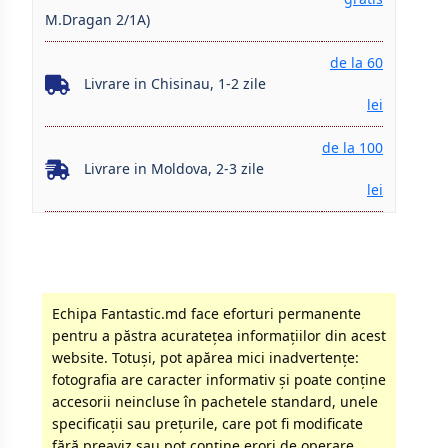
M.Dragan 2/1A)
de la 60
Livrare in Chisinau, 1-2 zile
lei
de la 100
Livrare in Moldova, 2-3 zile
lei
Echipa Fantastic.md face eforturi permanente
pentru a păstra acurateţea informaţiilor din acest
website. Totuși, pot apărea mici inadvertenţe:
fotografia are caracter informativ şi poate conţine
accesorii neincluse în pachetele standard, unele
specificaţii sau preţurile, care pot fi modificate
fără preaviz sau pot conţine erori de operare.