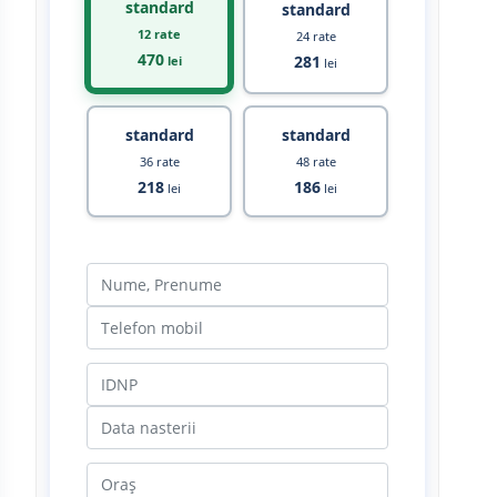
standard
standard
12 rate
24 rate
470
281
lei
lei
standard
standard
36 rate
48 rate
218
186
lei
lei