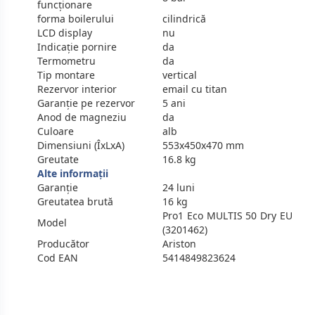
funcţionare
forma boilerului
cilindrică
LCD display
nu
Indicaţie pornire
da
Termometru
da
Tip montare
vertical
Rezervor interior
email cu titan
Garanţie pe rezervor
5 ani
Anod de magneziu
da
Culoare
alb
Dimensiuni (ÎxLxA)
553x450x470 mm
Greutate
16.8 kg
Alte informații
Garanție
24 luni
Greutatea brută
16 kg
Pro1 Eco MULTIS 50 Dry EU
Model
(3201462)
Producător
Ariston
Cod EAN
5414849823624