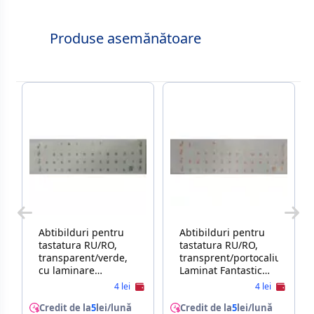
Produse asemănătoare
Abtibilduri pentru
Abtibilduri pentru
tastatura RU/RO,
tastatura RU/RO,
transparent/verde,
transprent/portocaliu,
cu laminare
Laminat Fantastic
Fantastic [010]
[007]
4 lei
4 lei
Credit de la
5
lei/lună
Credit de la
5
lei/lună