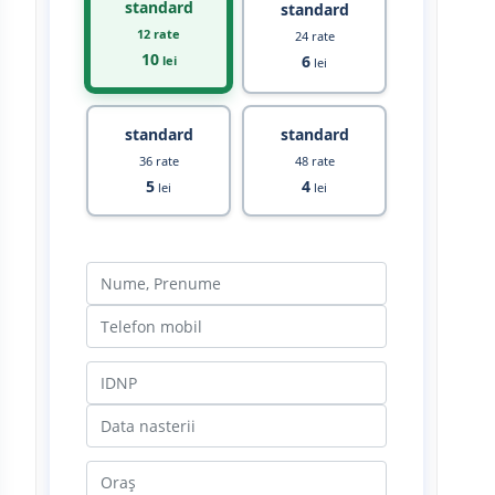
standard
standard
12 rate
24 rate
10
6
lei
lei
standard
standard
36 rate
48 rate
5
4
lei
lei