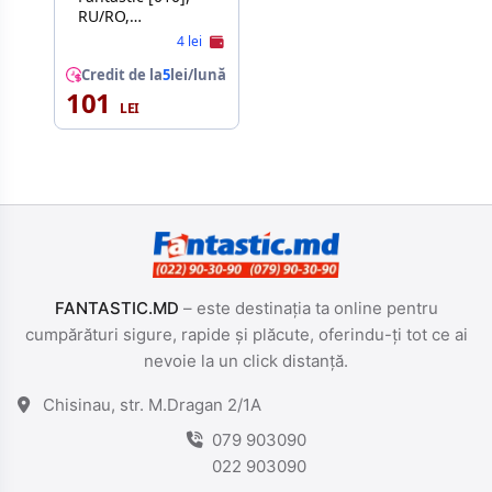
RU/RO,
transparent/verde,
4 lei
cu laminare
Credit de la
5
lei/lună
101
FANTASTIC.MD
– este destinația ta online pentru
cumpărături sigure, rapide și plăcute, oferindu-ți tot ce ai
nevoie la un click distanță.
Chisinau, str. M.Dragan 2/1A
079 903090
022 903090