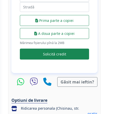
Prima parte a copiei
A doua parte a copiei
Mărimea fișierului pînă la 2МB
Solicită credit
Găsit mai ieftin?
Optiuni de livrare
Ridicarea personala (Chisinau, str.
gratis