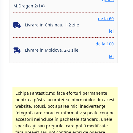
M.Dragan 2/1A)
de la 60
Livrare in Chisinau, 1-2 zile
lei
de la 100
Livrare in Moldova, 2-3 zile
lei
Echipa Fantastic.md face eforturi permanente
pentru a păstra acurateţea informaţiilor din acest
website. Totuși, pot apărea mici inadvertenţe:
fotografia are caracter informativ şi poate conţine
accesorii neincluse în pachetele standard, unele
specificaţii sau preţurile, care pot fi modificate
fără preaviz sau pot conţine erori de operare.