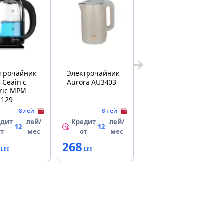
ктрочайник
Электрочайник
Ceainic
Aurora AU3403
tric MPM
-129
8 лей
8 лей
едит
лей/
Кредит
лей/
12
12
от
мес
от
мес
268