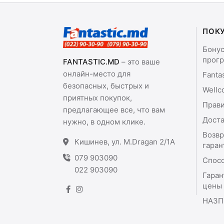
ПОК
Бону
прог
FANTASTIC.MD
– это ваше
онлайн-место для
Fanta
безопасных, быстрых и
Wellc
приятных покупок,
Прави
предлагающее все, что вам
Доста
нужно, в одном клике.
Возвр
Кишинев, ул. M.Dragan 2/1A
гаран
079 903090
Спос
022 903090
Гаран
цены
НАЗП