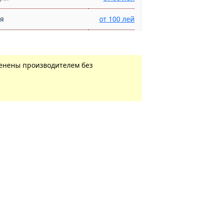
ня
от 100 лей
менены производителем без