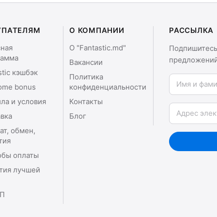
УПАТЕЛЯМ
О КОМПАНИИ
РАССЫЛКА
сная
О "Fantastic.md"
Подпишитесь 
рамма
предложений
Вакансии
stic кэшбэк
Политика
Имя и фамили
ome bonus
конфиденциальности
ла и условия
Контакты
Email
вка
Блог
ат, обмен,
тия
обы оплаты
тия лучшей
П