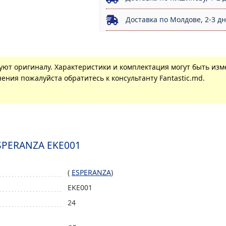
Доставка по Молдове, 2-3 д
вуют оригиналу. Характеристики и комплектация могут быть из
ения пожалуйста обратитесь к консультанту Fantastic.md.
SPERANZA EKE001
(
ESPERANZA
)
EKE001
24