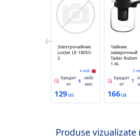
Электрочайник
Чайник
Lustar LE-180SS-
заварочный
2
Tadar Ruben
1.4L
4 лей
5 л
Кредит
лей/
Кредит
л
6
7
от
мес
от
129
166
Produse vizualizate 