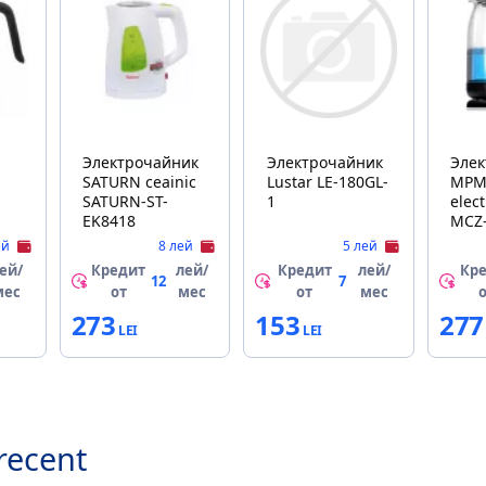
Электрочайник
Электрочайник
Эле
SATURN ceainic
Lustar LE-180GL-
MPM 
SATURN-ST-
1
elec
EK8418
MCZ
ей
8 лей
5 лей
ей/
Кредит
лей/
Кредит
лей/
Кр
12
7
мес
от
мес
от
мес
273
153
277
recent