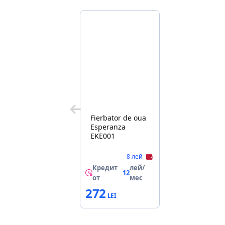
Fierbator de oua
Esperanza
EKE001
8 лей
Кредит
лей/
12
от
мес
272