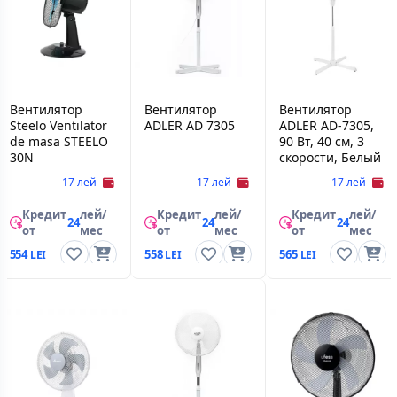
Вентилятор
Вентилятор
Вентилятор
Steelo Ventilator
ADLER AD 7305
ADLER AD-7305,
de masa STEELO
90 Вт, 40 см, 3
30N
скорости, Белый
17 лей
17 лей
17 лей
Кредит
лей/
Кредит
лей/
Кредит
лей/
24
24
24
от
мес
от
мес
от
мес
554
558
565