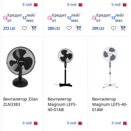
8 лей
8 лей
9 лей
Кредит
лей/
Кредит
лей/
Кредит
лей/
12
12
13
от
мес
от
мес
от
мес
272
280
299
Вентилятор Zilan
Вентилятор
Вентилятор
ZLN3383
Magnum LEFS-
Magnum LEFS-40-
40-01AB
01AW
9 лей
9 лей
9 лей