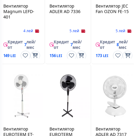
Вентилятор
Вентилятор
Вентилятор JEC
Magnum LEFD-
ADLER AD 7336
Fan OZON FE-15
401
4 лей
5 лей
5 лей
Кредит
лей/
Кредит
лей/
Кредит
лей/
7
7
8
от
мес
от
мес
от
мес
149
156
173
Вентилятор
Вентилятор
Вентилятор
EUROTERM ET-
EUROTERM
ADLER AD 7317