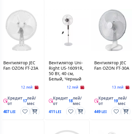
Вентилятор JEC
Вентилятор Uni-
Вентилятор JEC
Fan OZON FT-23A
Right US-16091R,
Fan OZON FT-30A
50 Вт, 40 см,
Белый, Черный
12 лей
12 лей
13 лей
Кредит
лей/
Кредит
лей/
Кредит
лей/
17
18
19
от
мес
от
мес
от
мес
407
411
449