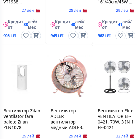
VT1938
16"/40cm/45W,
Мощность, Вт:
Black
27 лей
28 лей
29 лей
50**Цвет:
Серебристый
Кредит
лей/
Кредит
лей/
Кредит
лей/
38
40
41
от
мес
от
мес
от
мес
905
949
968
Вентилятор Zilan
Вентилятор
Вентилятор Elite
Ventilator fara
ADLER
VENTILATOR EF-
palete Zilan
вентилятор
0421, 70W, 3 IN 1
ZLN1078
медный ADLER
EF-0421
AD 7324
29 лей
29 лей
32 лей