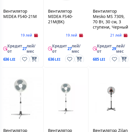
Вентилятор
Вентилятор
Вентилятор
MIDEA FS40-21M
MIDEA FS40-
Mesko MS 7309,
21M(BK)
70 Вт, 30 см, 3
ступени, Черный
19 лей
19 лей
21 лей
Кредит
лей/
Кредит
лей/
Кредит
лей/
27
27
29
от
мес
от
мес
от
мес
636
636
685
Вентилятор
Вентилятор
Вентилятор Zilan