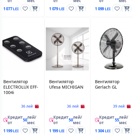
от
мес
от
мес
от
мес
1 077
1 079
1 099
Вентилятор
Вентилятор
Вентилятор
ELECTROLUX EFF-
Ufesa MICHIGAN
Gerlach GL
1004i
36 лей
36 лей
39 лей
Кредит
лей/
Кредит
лей/
Кредит
лей/
50
50
55
от
мес
от
мес
от
мес
1 199
1 199
1 304