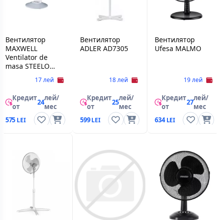
Вентилятор
Вентилятор
Вентилятор
MAXWELL
ADLER AD7305
Ufesa MALMO
Ventilator de
masa STEELO
30W
17 лей
18 лей
19 лей
Кредит
лей/
Кредит
лей/
Кредит
лей/
24
25
27
от
мес
от
мес
от
мес
575
599
634