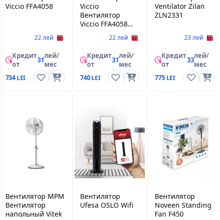
Viccio FFA4058
Viccio
Ventilator Zilan
Вентилятор
ZLN2331
Viccio FFA4058
Белый FFA4058
22 лей
22 лей
23 лей
Кредит
лей/
Кредит
лей/
Кредит
лей/
31
31
33
от
мес
от
мес
от
мес
734
740
775
Вентилятор MPM
Вентилятор
Вентилятор
Вентилятор
Ufesa OSLO Wifi
Noveen Standing
напольный Vitek
Fan F450