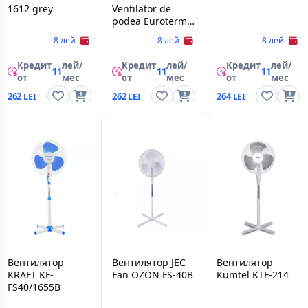
1612 grey
Ventilator de
podea Euroterm
ET-1612 (negru)
8 лей
8 лей
8 лей
Кредит
лей/
Кредит
лей/
Кредит
лей/
11
11
11
от
мес
от
мес
от
мес
262
262
264
Вентилятор
Вентилятор JEC
Вентилятор
KRAFT KF-
Fan OZON FS-40B
Kumtel KTF-214
FS40/1655B