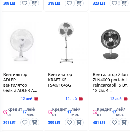
308
318
323
Вентилятор
Вентилятор
Вентилятор Zilan
ADLER
KRAFT KF-
ZLN4000 portabil
вентилятор
FS40/1645G
reincarcabil, 5 Вт,
белый ADLER AD
18 см, 4
7302
скорости,
12 лей
12 лей
12 лей
Черный
Кредит
лей/
Кредит
лей/
Кредит
лей/
17
17
17
от
мес
от
мес
от
мес
391
399
401