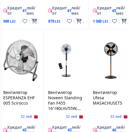
Кредит
лей/
Кредит
лей/
Кредит
лей/
41
41
45
от
мес
от
мес
от
мес
969
979
1 069
Вентилятор
Вентилятор
Вентилятор
ESPERANZA EHF
Noveen Standing
Ufesa
005 Scirocco
Fan F455
MASACHUSETS
16"/40cm/55W,
remote control,
32 лей
32 лей
33 лей
Black
Кредит
лей/
Кредит
лей/
Кредит
лей/
45
45
46