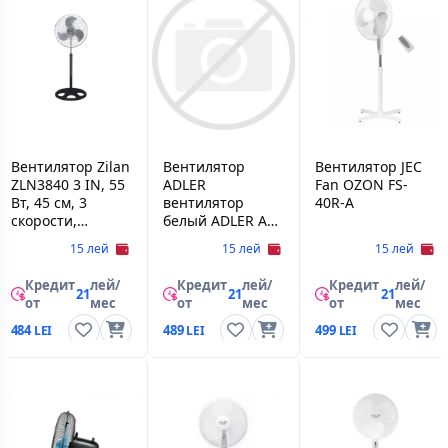
Вентилятор Zilan
Вентилятор
Вентилятор JEC
ZLN3840 3 IN, 55
ADLER
Fan OZON FS-
Вт, 45 см, 3
вентилятор
40R-A
скорости,
белый ADLER AD
Черный
7343
15 лей
15 лей
15 лей
Кредит
лей/
Кредит
лей/
Кредит
лей/
21
21
21
от
мес
от
мес
от
мес
484
489
499