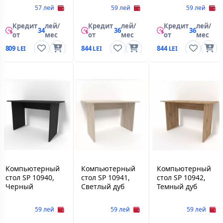
57 лей
59 лей
59 лей
Кредит
лей/
Кредит
лей/
Кредит
лей/
34
36
36
от
мес
от
мес
от
мес
809
844
844
Компьютерный
Компьютерный
Компьютерный
стол SP 10940,
стол SP 10941,
стол SP 10942,
Черный
Светлый дуб
Темный дуб
59 лей
59 лей
59 лей