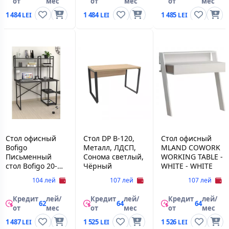
от
мес
от
мес
от
мес
1 484
1 484
1 485
Стол офисный
Стол DP B-120,
Стол офисный
Bofigo
Металл, ЛДСП,
MLAND COWORK
Письменный
Сонома светлый,
WORKING TABLE -
стол Bofigo 20-
Чёрный
WHITE - WHITE
99-08 Anthracite
104 лей
107 лей
107 лей
Кредит
лей/
Кредит
лей/
Кредит
лей/
62
64
64
от
мес
от
мес
от
мес
1 487
1 525
1 526