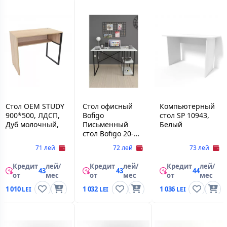
Стол OEM STUDY
Стол офисный
Компьютерный
900*500, ЛДСП,
Bofigo
стол SP 10943,
Дуб молочный,
Письменный
Белый
стол Bofigo 20-
02-01 White
71 лей
72 лей
73 лей
Кредит
лей/
Кредит
лей/
Кредит
лей/
43
43
44
от
мес
от
мес
от
мес
1 010
1 032
1 036