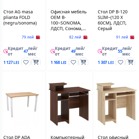
Стол AG masa
Офисная мебель
Стол DP B-120
plianta FOLD
OEM B-
SLIM~(120 X
(negru/sonoma)
100~SONOMA,
60CM), ЛДСП,
ЛДСП, Сонома,
Серый
Черный,
79 лей
82 лей
91 лей
Кредит
лей/
Кредит
лей/
Кредит
лей/
47
49
55
от
мес
от
мес
от
мес
1 127
1 168
1 307
Стол DP ADA
Компьютерный
Стол офисный