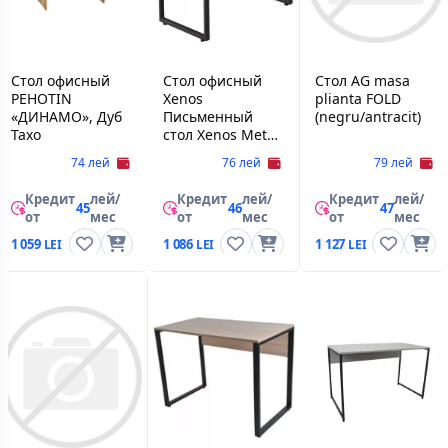
Стол офисный
Стол офисный
Стол AG masa
PEHOTIN
Xenos
plianta FOLD
«ДИНАМО», Дуб
Письменный
(negru/antracit)
Тахо
стол Xenos Meta
100 Cappuccino
74 лей
76 лей
79 лей
Кредит
лей/
Кредит
лей/
Кредит
лей/
45
46
47
от
мес
от
мес
от
мес
1 059
1 086
1 127