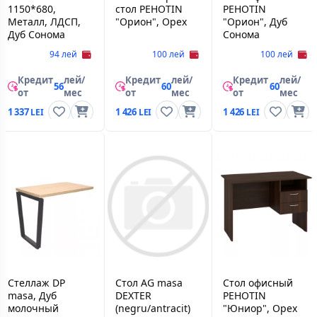
1150*680,
стол PEHOTIN
PEHOTIN
Металл, ЛДСП,
"Орион", Орех
"Орион", Дуб
Дуб Сонома
Сонома
94 лей
100 лей
100 лей
Кредит
лей/
Кредит
лей/
Кредит
лей/
56
60
60
от
мес
от
мес
от
мес
1 337
1 426
1 426
Стеллаж DP
Стол AG masa
Стол офисный
masa, Дуб
DEXTER
PEHOTIN
молочный
(negru/antracit)
"Юниор", Орех