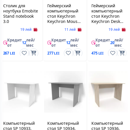
Столик для
Геймерский
Геймерский
ноутбука Emobite
компьютерный
компьютерный
Stand notebook
стол Keychron
стол Keychron
3.0
Keychron Mouse
Keychron Desk
Pad, Black, 450 x
Mat, Black, 900 x
19 лей
11 лей
19 лей
400 x 3 mm, MM-
400 x 3 mm, DM-
1
1
Кредит
лей/
Кредит
лей/
Кредит
лей/
12
12
20
от
мес
от
мес
от
мес
267
277
475
Компьютерный
Компьютерный
Компьютерный
стол SP 10933,
стол SP 10934,
стол SP 10936,