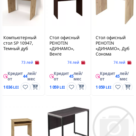
Компьютерный
Стол офисный
Стол офисный
стол SP 10947,
PEHOTIN
PEHOTIN
Темный дуб
«ДИНАМО»,
«ДИНАМО», Дуб
Венге
Сонома
73 лей
74 лей
74 лей
Кредит
лей/
Кредит
лей/
Кредит
лей/
44
45
45
от
мес
от
мес
от
мес
1 036
1 059
1 059