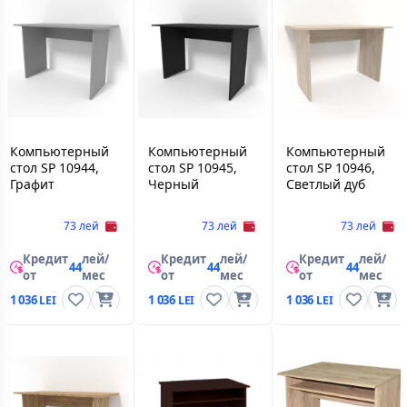
Компьютерный
Компьютерный
Компьютерный
стол SP 10944,
стол SP 10945,
стол SP 10946,
Графит
Черный
Светлый дуб
73 лей
73 лей
73 лей
Кредит
лей/
Кредит
лей/
Кредит
лей/
44
44
44
от
мес
от
мес
от
мес
1 036
1 036
1 036