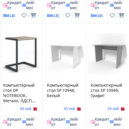
Кредит
лей/
Кредит
лей/
Кредит
лей/
36
36
36
от
мес
от
мес
от
мес
844
844
844
Компьютерный
Компьютерный
Компьютерный
стол DP
стол SP 10948,
стол SP 10949,
NOTEBOOK,
Белый
Графит
Металл, ЛДСП,
Дуб молочный,
60 лей
65 лей
65 лей
Чёрный
Кредит
лей/
Кредит
лей/
Кредит
лей/
36
39
39
от
мес
от
мес
от
мес