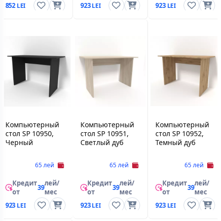
852
923
923
Компьютерный
Компьютерный
Компьютерный
стол SP 10950,
стол SP 10951,
стол SP 10952,
Черный
Светлый дуб
Темный дуб
65 лей
65 лей
65 лей
Кредит
лей/
Кредит
лей/
Кредит
лей/
39
39
39
от
мес
от
мес
от
мес
923
923
923