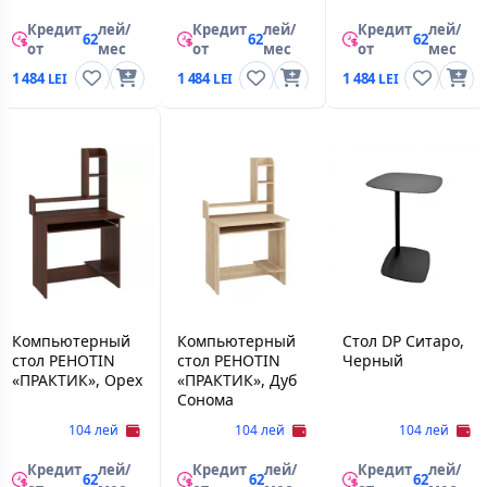
Кредит
лей/
Кредит
лей/
Кредит
лей/
62
62
62
от
мес
от
мес
от
мес
1 484
1 484
1 484
Компьютерный
Компьютерный
Стол DP Ситаро,
стол PEHOTIN
стол PEHOTIN
Черный
«ПРАКТИК», Орех
«ПРАКТИК», Дуб
Сонома
104 лей
104 лей
104 лей
Кредит
лей/
Кредит
лей/
Кредит
лей/
62
62
62