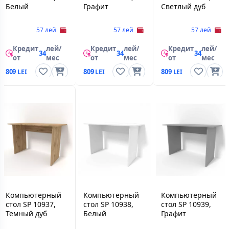
Белый
Графит
Светлый дуб
57 лей
57 лей
57 лей
Кредит
лей/
Кредит
лей/
Кредит
лей/
34
34
34
от
мес
от
мес
от
мес
809
809
809
Компьютерный
Компьютерный
Компьютерный
стол SP 10937,
стол SP 10938,
стол SP 10939,
Темный дуб
Белый
Графит