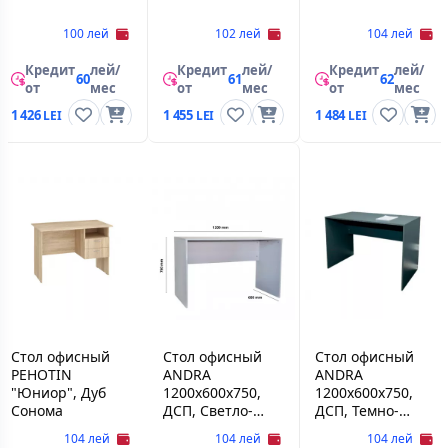
100 лей
102 лей
104 лей
Кредит
лей/
Кредит
лей/
Кредит
лей/
60
61
62
от
мес
от
мес
от
мес
1 426
1 455
1 484
Стол офисный
Стол офисный
Стол офисный
PEHOTIN
ANDRA
ANDRA
"Юниор", Дуб
1200x600x750,
1200x600x750,
Сонома
ДСП, Светло-
ДСП, Темно-
серый
серый
104 лей
104 лей
104 лей