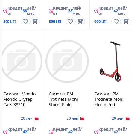
Кредит
лей/
Кредит
лей/
Кредит
лей/
38
38
42
от
мес
от
мес
от
мес
890
890
990
Самокат Mondo
Самокат PM
Самокат PM
Mondo Скутер
Trotineta Moni
Trotineta Moni
Cars 38*10
Storm Pink
Storm Red
20 лей
20 лей
20 лей
Кредит
лей/
Кредит
лей/
Кредит
лей/
42
42
42