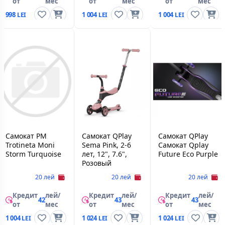
от
мес
от
мес
от
мес
998
1 004
1 004
Самокат PM
Самокат QPlay
Самокат QPlay
Trotineta Moni
Sema Pink, 2-6
Самокат Qplay
Storm Turquoise
лет, 12", 7.6",
Future Eco Purple
Розовый
20 лей
20 лей
20 лей
Кредит
лей/
Кредит
лей/
Кредит
лей/
42
43
43
от
мес
от
мес
от
мес
1 004
1 024
1 024