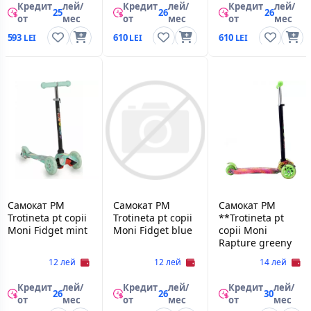
Кредит
лей/
Кредит
лей/
Кредит
лей/
25
26
26
от
мес
от
мес
от
мес
593
610
610
Самокат PM
Самокат PM
Самокат PM
Trotineta pt copii
Trotineta pt copii
**Trotineta pt
Moni Fidget mint
Moni Fidget blue
copii Moni
Rapture greeny
12 лей
12 лей
14 лей
Кредит
лей/
Кредит
лей/
Кредит
лей/
26
26
30
от
мес
от
мес
от
мес