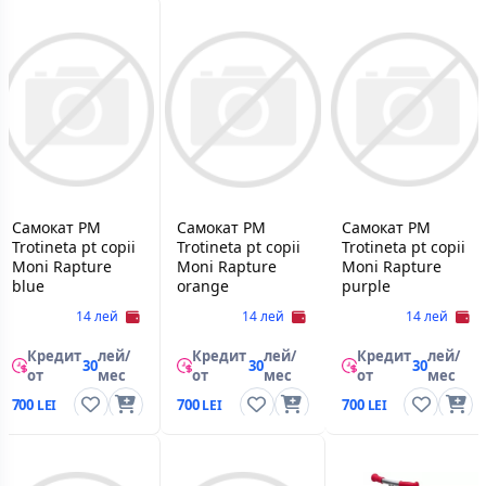
Самокат PM
Самокат PM
Самокат PM
Trotineta pt copii
Trotineta pt copii
Trotineta pt copii
Moni Rapture
Moni Rapture
Moni Rapture
blue
orange
purple
14 лей
14 лей
14 лей
Кредит
лей/
Кредит
лей/
Кредит
лей/
30
30
30
от
мес
от
мес
от
мес
700
700
700