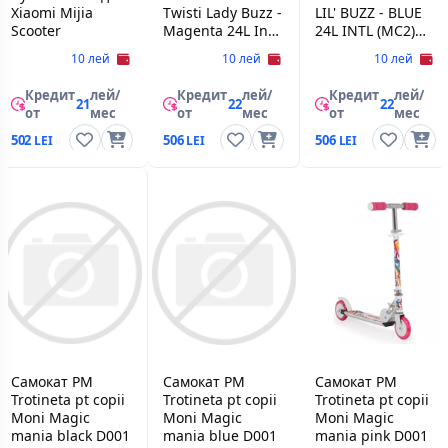
Xiaomi Mijia
Twisti Lady Buzz -
LIL' BUZZ - BLUE
Scooter
Magenta 24L Intl
24L INTL (MC2)
(MC2) 25073661,
25073640, 1.5+,
10 лей
10 лей
10 лей
1.5+, 4-х
4-х колесный,
колесный,
Пластик,
Кредит
лей/
Кредит
лей/
Кредит
лей/
Пластик,
Жёлтый,
21
22
22
от
мес
от
мес
от
мес
Розовый,
Коричневый
Жёлтый
502
506
506
Самокат PM
Самокат PM
Самокат PM
Trotineta pt copii
Trotineta pt copii
Trotineta pt copii
Moni Magic
Moni Magic
Moni Magic
mania black D001
mania blue D001
mania pink D001