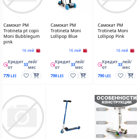
Самокат PM
Самокат PM
Самокат PM
Trotineta pt copii
Trotineta Moni
Trotineta Moni
Moni Bubblegum
Lollipop Blue
Lollipop Pink
pink
16 лей
16 лей
16 лей
Кредит
лей/
Кредит
лей/
Кредит
лей/
33
33
33
от
мес
от
мес
от
мес
779
790
790