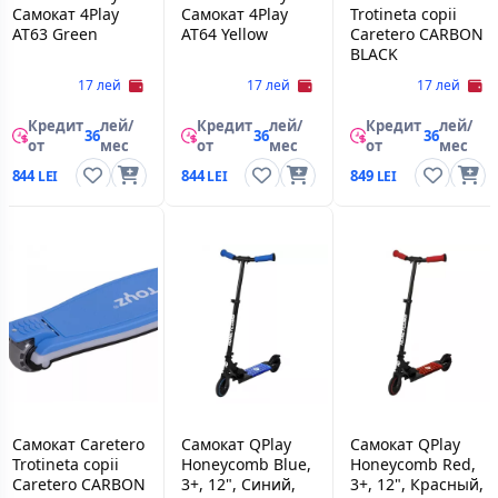
Самокат 4Play
Самокат 4Play
Trotineta copii
AT63 Green
AT64 Yellow
Caretero CARBON
BLACK
17 лей
17 лей
17 лей
Кредит
лей/
Кредит
лей/
Кредит
лей/
36
36
36
от
мес
от
мес
от
мес
844
844
849
Самокат Caretero
Самокат QPlay
Самокат QPlay
Trotineta copii
Honeycomb Blue,
Honeycomb Red,
Caretero CARBON
3+, 12", Синий,
3+, 12", Красный,