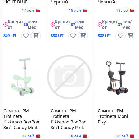
LIGHT BLUE
Черный
Черный
17 лей
18 лей
18 лей
Кредит
лей/
Кредит
лей/
Кредит
лей/
36
37
37
от
мес
от
мес
от
мес
849
888
888
Самокат PM
Самокат PM
Самокат PM
Trotineta
Trotineta
Trotineta Moni
Kikkaboo BonBon
Kikkaboo BonBon
Pixy
3in1 Candy Mint
3in1 Candy Pink
18 лей
18 лей
20 лей