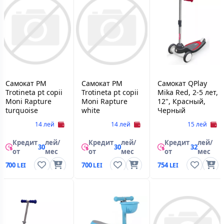
Самокат PM
Самокат PM
Самокат QPlay
Trotineta pt copii
Trotineta pt copii
Mika Red, 2-5 лет,
Moni Rapture
Moni Rapture
12", Красный,
turquoise
white
Черный
14 лей
14 лей
15 лей
Кредит
лей/
Кредит
лей/
Кредит
лей/
30
30
32
от
мес
от
мес
от
мес
700
700
754