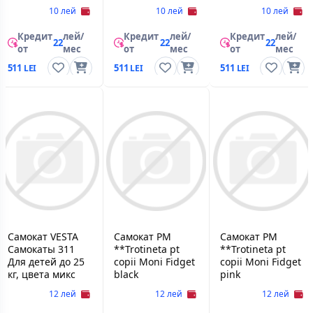
10 лей
10 лей
10 лей
Кредит
лей/
Кредит
лей/
Кредит
лей/
22
22
22
от
мес
от
мес
от
мес
511
511
511
Самокат VESTA
Самокат PM
Самокат PM
Самокаты 311
**Trotineta pt
**Trotineta pt
Для детей до 25
copii Moni Fidget
copii Moni Fidget
кг, цвета микс
black
pink
12 лей
12 лей
12 лей