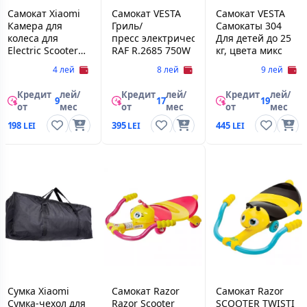
Самокат Xiaomi
Самокат VESTA
Самокат VESTA
Камера для
Гриль/
Самокаты 304
колеса для
пресс электрический настольный
Для детей до 25
Electric Scooter
RAF R.2685 750W
кг, цвета микс
Mijia M365
4 лей
8 лей
9 лей
Кредит
лей/
Кредит
лей/
Кредит
лей/
9
17
19
от
мес
от
мес
от
мес
198
395
445
Сумка Xiaomi
Самокат Razor
Самокат Razor
Сумка-чехол для
Razor Scooter
SCOOTER TWISTI