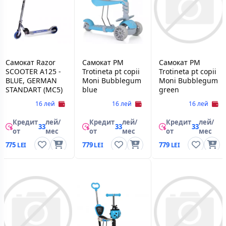
Самокат Razor
Самокат PM
Самокат PM
SCOOTER A125 -
Trotineta pt copii
Trotineta pt copii
BLUE, GERMAN
Moni Bubblegum
Moni Bubblegum
STANDART (MC5)
blue
green
16 лей
16 лей
16 лей
Кредит
лей/
Кредит
лей/
Кредит
лей/
33
33
33
от
мес
от
мес
от
мес
775
779
779