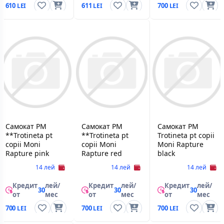
610
611
700
Самокат PM
Самокат PM
Самокат PM
**Trotineta pt
**Trotineta pt
Trotineta pt copii
copii Moni
copii Moni
Moni Rapture
Rapture pink
Rapture red
black
14 лей
14 лей
14 лей
Кредит
лей/
Кредит
лей/
Кредит
лей/
30
30
30
от
мес
от
мес
от
мес
700
700
700