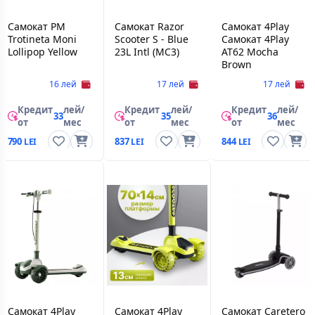
Самокат PM
Самокат Razor
Самокат 4Play
Trotineta Moni
Scooter S - Blue
Самокат 4Play
Lollipop Yellow
23L Intl (MC3)
AT62 Mocha
Brown
16 лей
17 лей
17 лей
Кредит
лей/
Кредит
лей/
Кредит
лей/
33
35
36
от
мес
от
мес
от
мес
790
837
844
Самокат 4Play
Самокат 4Play
Самокат Caretero