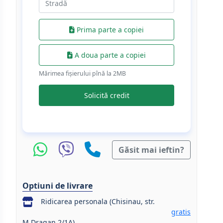
Prima parte a copiei
A doua parte a copiei
Mărimea fișierului pînă la 2МB
Solicită credit
Găsit mai ieftin?
Optiuni de livrare
Ridicarea personala (Chisinau, str.
gratis
M.Dragan 2/1A)