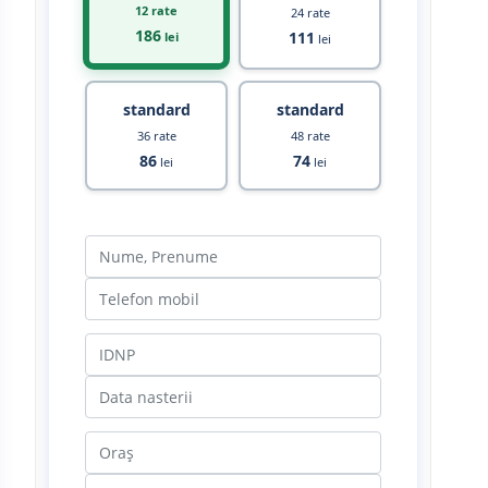
12 rate
24 rate
186
111
lei
lei
standard
standard
36 rate
48 rate
86
74
lei
lei