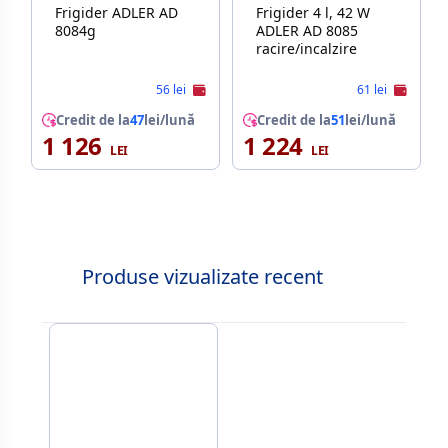
Frigider ADLER AD
Frigider 4 l, 42 W
8084g
ADLER AD 8085
racire/incalzire
56 lei
61 lei
Credit de la
47
lei/lună
Credit de la
51
lei/lună
1 126
1 224
Produse vizualizate recent