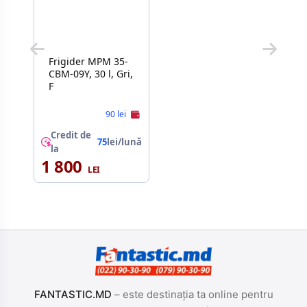
Frigider MPM 35-
CBM-09Y, 30 l, Gri,
F
90 lei
Credit de
75
lei/lună
la
1 800
FANTASTIC.MD
– este destinația ta online pentru