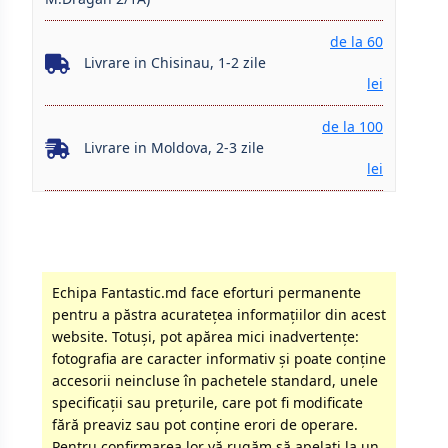
de la 60
Livrare in Chisinau, 1-2 zile
lei
de la 100
Livrare in Moldova, 2-3 zile
lei
Echipa Fantastic.md face eforturi permanente
pentru a păstra acurateţea informaţiilor din acest
website. Totuși, pot apărea mici inadvertenţe:
fotografia are caracter informativ şi poate conţine
accesorii neincluse în pachetele standard, unele
specificaţii sau preţurile, care pot fi modificate
fără preaviz sau pot conţine erori de operare.
Pentru confirmarea lor vă rugăm să apelati la un