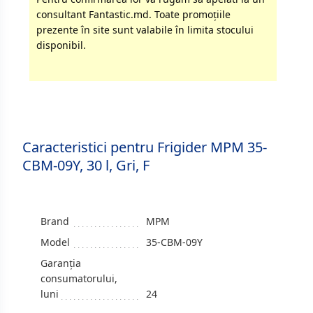
consultant Fantastic.md. Toate promoţiile
prezente în site sunt valabile în limita stocului
disponibil.
Caracteristici pentru Frigider MPM 35-
CBM-09Y, 30 l, Gri, F
Brand
MPM
Model
35-CBM-09Y
Garanția
consumatorului,
luni
24