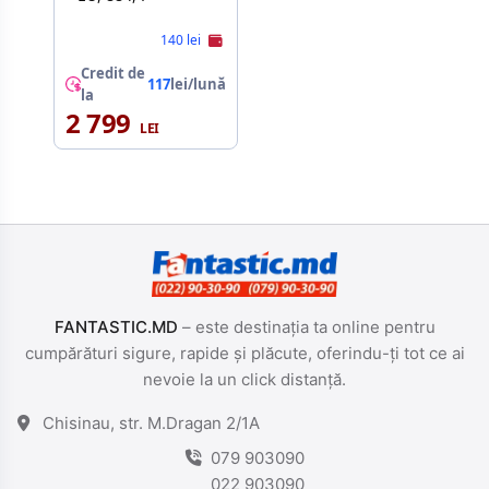
140 lei
Credit de
117
lei/lună
la
2 799
FANTASTIC.MD
– este destinația ta online pentru
cumpărături sigure, rapide și plăcute, oferindu-ți tot ce ai
nevoie la un click distanță.
Chisinau, str. M.Dragan 2/1A
079 903090
022 903090