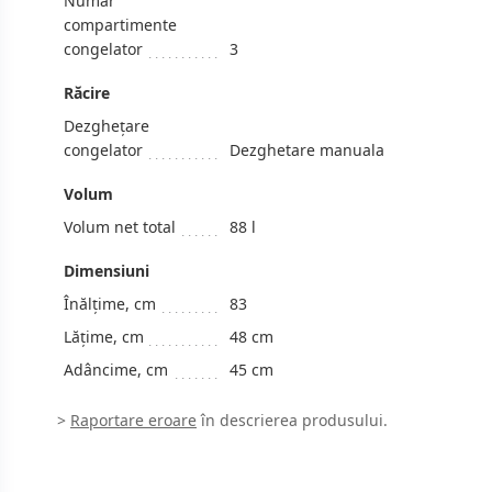
Numar
compartimente
congelator
3
Răcire
Dezghețare
congelator
Dezghetare manuala
Volum
Volum net total
88 l
Dimensiuni
Înălțime, cm
83
Lățime, cm
48 cm
Adâncime, cm
45 cm
>
Raportare eroare
în descrierea produsului.