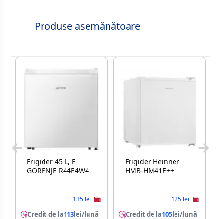
Produse asemănătoare
Frigider 45 L, E
Frigider Heinner
GORENJE R44E4W4
HMB-HM41E++
135 lei
125 lei
Credit de la
113
lei/lună
Credit de la
105
lei/lună