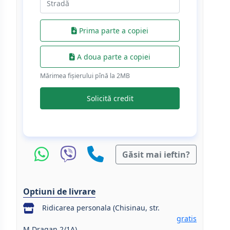
Prima parte a copiei
A doua parte a copiei
Mărimea fișierului pînă la 2МB
Solicită credit
Găsit mai ieftin?
Optiuni de livrare
Ridicarea personala (Chisinau, str.
gratis
M.Dragan 2/1A)