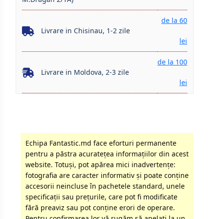
de la 60
Livrare in Chisinau, 1-2 zile
lei
de la 100
Livrare in Moldova, 2-3 zile
lei
Echipa Fantastic.md face eforturi permanente
pentru a păstra acurateţea informaţiilor din acest
website. Totuși, pot apărea mici inadvertenţe:
fotografia are caracter informativ şi poate conţine
accesorii neincluse în pachetele standard, unele
specificaţii sau preţurile, care pot fi modificate
fără preaviz sau pot conţine erori de operare.
Pentru confirmarea lor vă rugăm să apelati la un