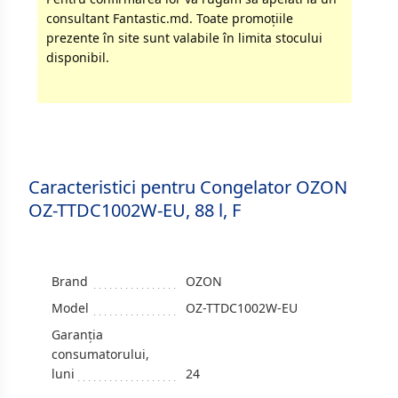
consultant Fantastic.md. Toate promoţiile
prezente în site sunt valabile în limita stocului
disponibil.
Caracteristici pentru Congelator OZON
OZ-TTDC1002W-EU, 88 l, F
Brand
OZON
Model
OZ-TTDC1002W-EU
Garanția
consumatorului,
luni
24