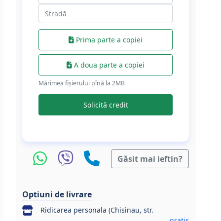
Prima parte a copiei
A doua parte a copiei
Mărimea fișierului pînă la 2МB
Solicită credit
Găsit mai ieftin?
Optiuni de livrare
Ridicarea personala (Chisinau, str.
gratis