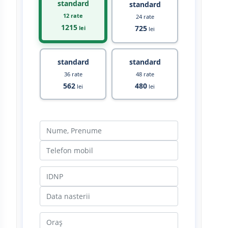
standard
standard
12 rate
24 rate
1215
725
lei
lei
standard
standard
36 rate
48 rate
562
480
lei
lei