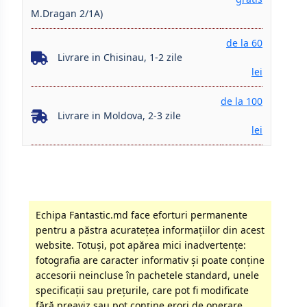
M.Dragan 2/1A)
de la 60
Livrare in Chisinau, 1-2 zile
lei
de la 100
Livrare in Moldova, 2-3 zile
lei
Echipa Fantastic.md face eforturi permanente
pentru a păstra acurateţea informaţiilor din acest
website. Totuși, pot apărea mici inadvertenţe:
fotografia are caracter informativ şi poate conţine
accesorii neincluse în pachetele standard, unele
specificaţii sau preţurile, care pot fi modificate
fără preaviz sau pot conţine erori de operare.