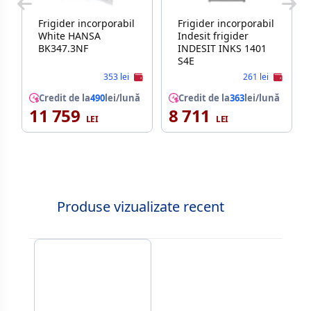
Frigider incorporabil
Frigider incorporabil
White HANSA
Indesit frigider
BK347.3NF
INDESIT INKS 1401
S4E
353 lei
261 lei
Credit de la
490
lei/lună
Credit de la
363
lei/lună
11 759
8 711
Produse vizualizate recent