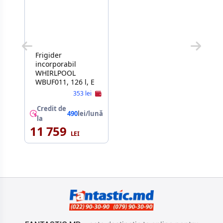
Frigider
incorporabil
WHIRLPOOL
WBUF011, 126 l, E
353 lei
Credit de
490
lei/lună
la
11 759