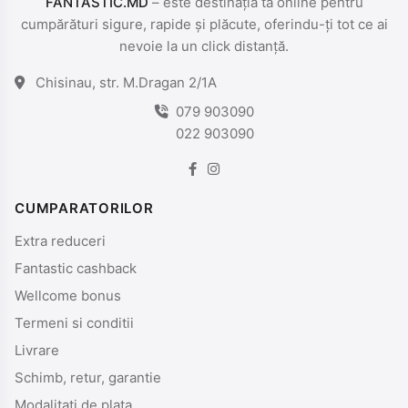
FANTASTIC.MD
– este destinația ta online pentru
cumpărături sigure, rapide și plăcute, oferindu-ți tot ce ai
nevoie la un click distanță.
Chisinau, str. M.Dragan 2/1A
079 903090
022 903090
CUMPARATORILOR
Extra reduceri
Fantastic cashback
Wellcome bonus
Termeni si conditii
Livrare
Schimb, retur, garantie
Modalitati de plata