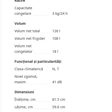
Răcire
Capacitate
congelare
3 kg/24 h
Volum
Volum net total
126 l
Volum net frigider
108 l
Volum net
congelator
18 l
Funcțional și particularități
Clasa climaterică
N, T
Nivel zgomot,
maxim
41 dB
Dimensiuni
Înălțime, cm
81.5 cm
Lățime, cm
59.6 cm