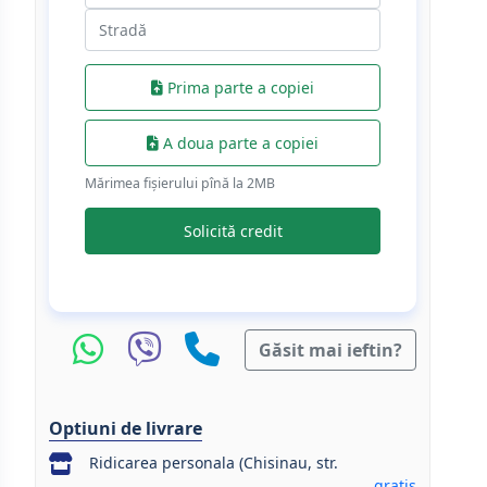
Prima parte a copiei
A doua parte a copiei
Mărimea fișierului pînă la 2МB
Solicită credit
Găsit mai ieftin?
Optiuni de livrare
Ridicarea personala (Chisinau, str.
gratis