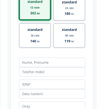
standard
standard
12 rate
24 rate
302
180
lei
lei
standard
standard
36 rate
48 rate
140
119
lei
lei