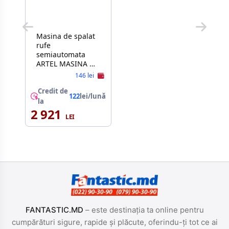
Masina de spalat
rufe
semiautomata
ARTEL MASINA DE
SPALAT
146 lei
SEMIAUTOMAT TE
60 LS GREY
Credit de
122
lei/lună
la
2 921
FANTASTIC.MD
– este destinația ta online pentru
cumpărături sigure, rapide și plăcute, oferindu-ți tot ce ai