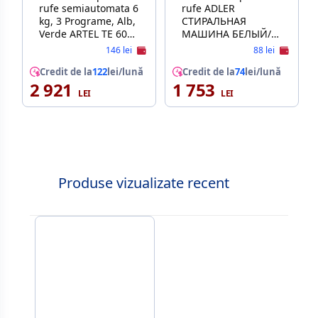
rufe semiautomata 6
rufe ADLER
kg, 3 Programe, Alb,
СТИРАЛЬНАЯ
Verde ARTEL TE 60
МАШИНА БЕЛЫЙ/
LS GREEN A
СИНИЙ AD 8051
146 lei
88 lei
Credit de la
122
lei/lună
Credit de la
74
lei/lună
2 921
1 753
Produse vizualizate recent