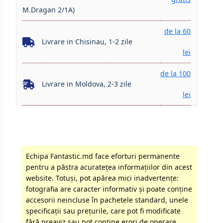
M.Dragan 2/1A)
de la 60
Livrare in Chisinau, 1-2 zile
lei
de la 100
Livrare in Moldova, 2-3 zile
lei
Echipa Fantastic.md face eforturi permanente
pentru a păstra acurateţea informaţiilor din acest
website. Totuși, pot apărea mici inadvertenţe:
fotografia are caracter informativ şi poate conţine
accesorii neincluse în pachetele standard, unele
specificaţii sau preţurile, care pot fi modificate
fără preaviz sau pot conţine erori de operare.