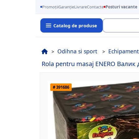
Promoții
Garanție
Livrare
Contacte
Posturi vacante
Catalog de produse
Cauta
Odihna si sport
Echipament
Rola pentru masaj ENERO Валик д
# 391686