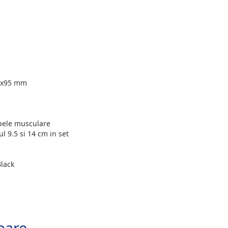
0x95 mm
pele musculare
l 9.5 si 14 cm in set
Black
oare