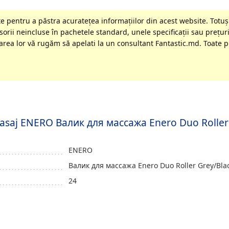
 pentru a păstra acurateţea informaţiilor din acest website. Totuși
orii neincluse în pachetele standard, unele specificaţii sau preţuri
rea lor vă rugăm să apelati la un consultant Fantastic.md. Toate pr
 masaj ENERO Валик для массажа Enero Duo Roller
ENERO
Валик для массажа Enero Duo Roller Grey/Bla
24