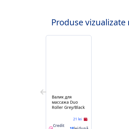
Produse vizualizate 
Валик для
массажа Duo
Roller Grey/Black
21 lei
Credit
18
lei/lună