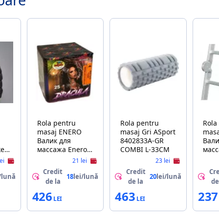
Rola pentru
Rola pentru
Rola
masaj ENERO
masaj Gri ASport
masaj 4P
Валик для
8402833A-GR
Вали
key
массажа Enero
COMBI L-33CM
масс
Duo Roller
Flex
lei
21 lei
23 lei
Grey/Black
Blue
Credit
Credit
Cre
/lună
18
lei/lună
20
lei/lună
de la
de la
de
426
463
237