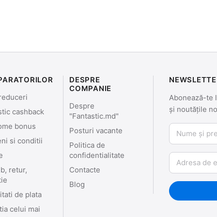
PARATORILOR
DESPRE
NEWSLETTE
COMPANIE
reduceri
Abonează-te la
Despre
și noutățile n
stic cashback
"Fantastic.md"
ome bonus
Nume și prenu
Posturi vacante
i si conditii
Politica de
e
confidentialitate
Email
, retur,
Contacte
tie
Blog
tati de plata
ia celui mai