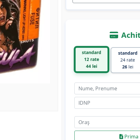
Achit
standard
standard
12 rate
24 rate
44
lei
26
lei
Prima 