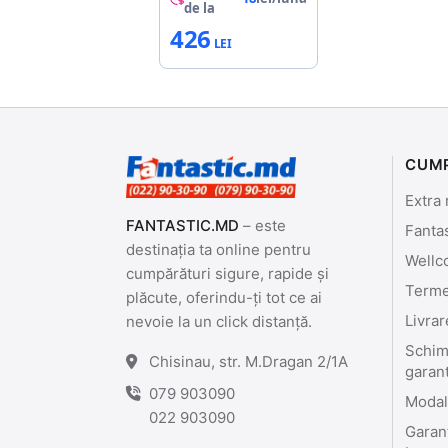
de la
426
CUM
Extra 
FANTASTIC.MD
– este
Fanta
destinația ta online pentru
Wellc
cumpărături sigure, rapide și
Termen
plăcute, oferindu-ți tot ce ai
Livrar
nevoie la un click distanță.
Schimb
Chisinau, str. M.Dragan 2/1A
garan
079 903090
Modali
022 903090
Garant