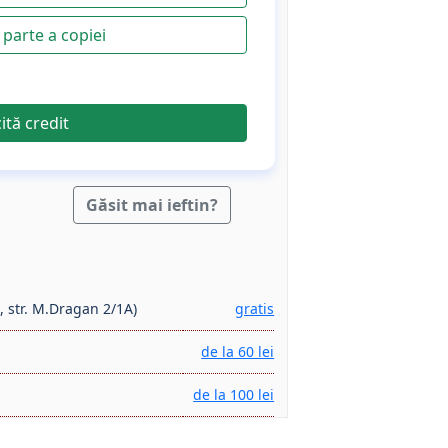
parte a copiei
cită credit
Găsit mai ieftin?
, str. M.Dragan 2/1A)
gratis
de la 60 lei
de la 100 lei