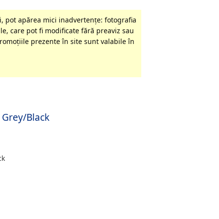
, pot apărea mici inadvertenţe: fotografia
le, care pot fi modificate fără preaviz sau
omoţiile prezente în site sunt valabile în
 Grey/Black
ck