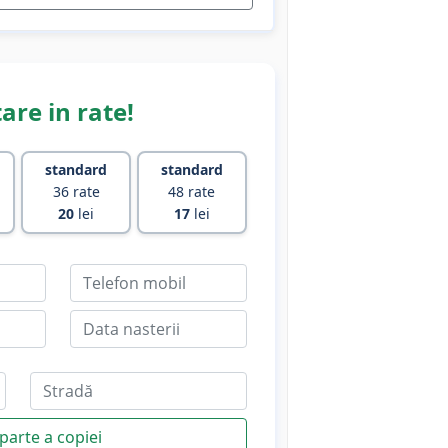
are in rate!
standard
standard
36 rate
48 rate
20
lei
17
lei
parte a copiei