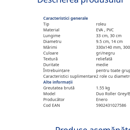
Caracteristici generale
Tip
roleu
Material
EVA , PVC
Lungime
33 cm, 30 cm
Diametru
9.5 cm, 14 cm
Mărimi
330x140 mm, 30
Culoare
gri/negru
Textură
reliefată
Duritate
medie
Întrebuințare
pentru toate gru
Caracteristici suplimentare
2 role cu diametru
Alte informații
Greutatea brută
1.55 kg
Model
Duo Roller Grey/
Producător
Enero
Cod EAN
5902431027586
Produse asemănăt