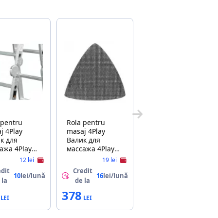
 pentru
Rola pentru
lay
masaj 4Play
к для
Валик для
ажа 4Play
массажа 4Play
 33x14cm
AT9 45x14cm
12 lei
19 lei
Pink Blue
dit
Credit
10
lei/lună
16
lei/lună
 la
de la
378