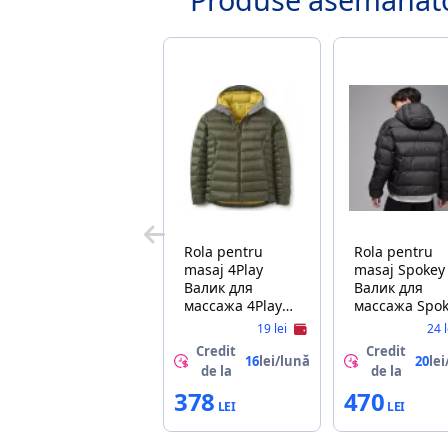
Rola pentru
Rola pentru
masaj 4Play
masaj Spokey
Валик для
Валик для
массажа 4Play
массажа Spo
AT10 45x14cm
Roll 2in1
19 lei
24 
Pink Purple
(838333)
Credit
Credit
16
lei/lună
20
lei
de la
de la
378
470