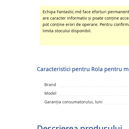
Echipa Fantastic.md face eforturi permanente
are caracter informativ şi poate conţine acces
pot conţine erori de operare. Pentru confirma
limita stocului disponibil.
Caracteristici pentru Rola pentru
Brand
Model
Garanția consumatorului, luni
Descrierea produsului