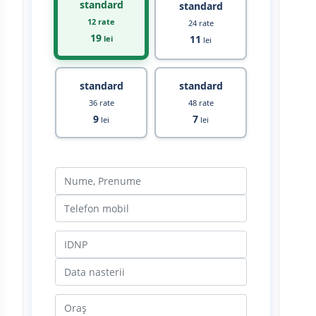
standard
standard
12 rate
24 rate
19
11
lei
lei
standard
standard
36 rate
48 rate
9
7
lei
lei