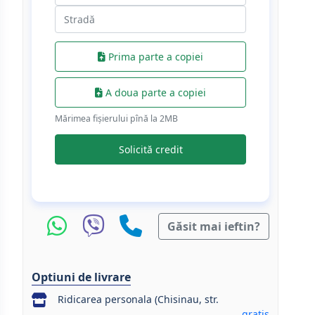
Prima parte a copiei
A doua parte a copiei
Mărimea fișierului pînă la 2МB
Solicită credit
Găsit mai ieftin?
Optiuni de livrare
Ridicarea personala (Chisinau, str.
gratis