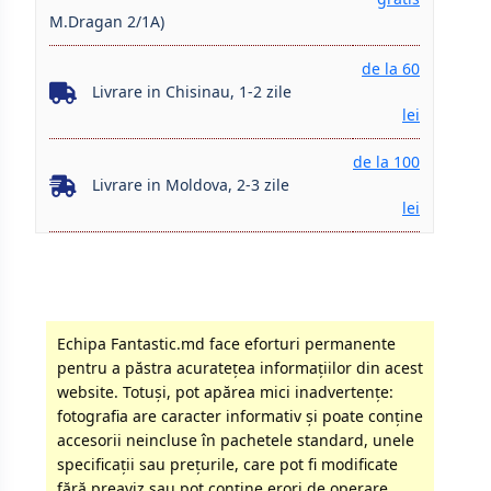
M.Dragan 2/1A)
de la 60
Livrare in Chisinau, 1-2 zile
lei
de la 100
Livrare in Moldova, 2-3 zile
lei
Echipa Fantastic.md face eforturi permanente
pentru a păstra acurateţea informaţiilor din acest
website. Totuși, pot apărea mici inadvertenţe:
fotografia are caracter informativ şi poate conţine
accesorii neincluse în pachetele standard, unele
specificaţii sau preţurile, care pot fi modificate
fără preaviz sau pot conţine erori de operare.