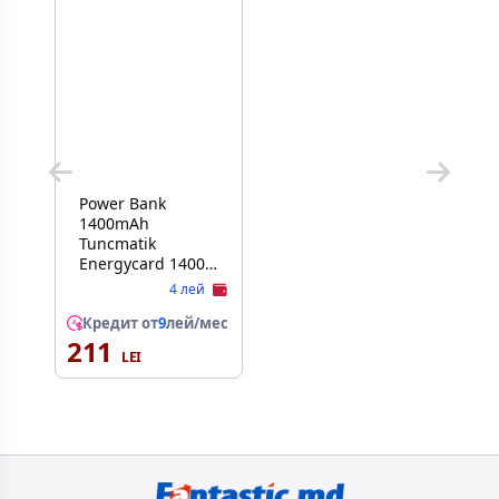
Power Bank
1400mAh
Tuncmatik
Energycard 1400‐
Micro USB, Black
4 лей
IMD
Кредит от
9
лей/мес
211