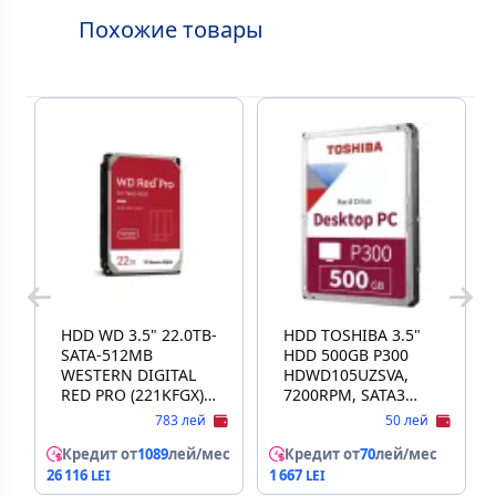
Похожие товары
HDD WD 3.5" 22.0TB-
HDD TOSHIBA 3.5"
SATA-512MB
HDD 500GB P300
WESTERN DIGITAL
HDWD105UZSVA,
RED PRO (221KFGX),
7200RPM, SATA3
NAS, CMR
6GB/S, 64MB (HARD
783 лей
50 лей
DISK INTERN HDD/
Кредит от
1089
лей/мес
ВНУТРЕННИЙ
Кредит от
70
лей/мес
ЖЕСТКИЙ ДИСК
26 116
1 667
HDD)