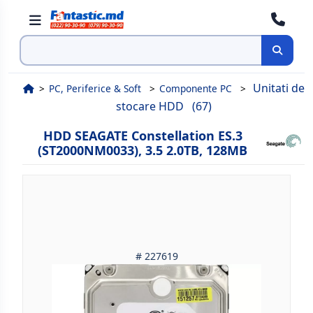
Поиск
Unitati de
PC, Periferice & Soft
Componente PC
stocare HDD
(67)
HDD SEAGATE Constellation ES.3
(ST2000NM0033), 3.5 2.0TB, 128MB
# 227619