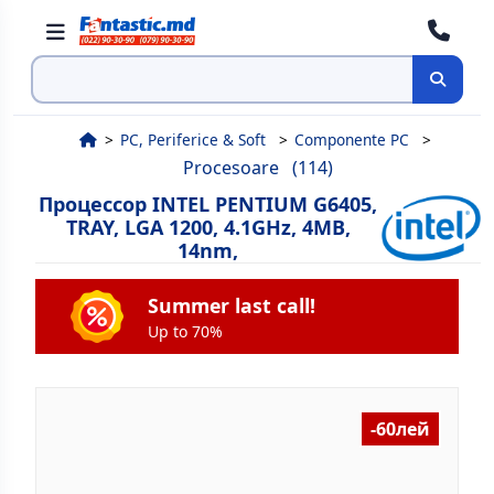
Поиск
PC, Periferice & Soft
Componente PC
Procesoare
(114)
Процессор INTEL PENTIUM G6405,
TRAY, LGA 1200, 4.1GHz, 4MB,
14nm,
Summer last call!
Up to 70%
-60лей