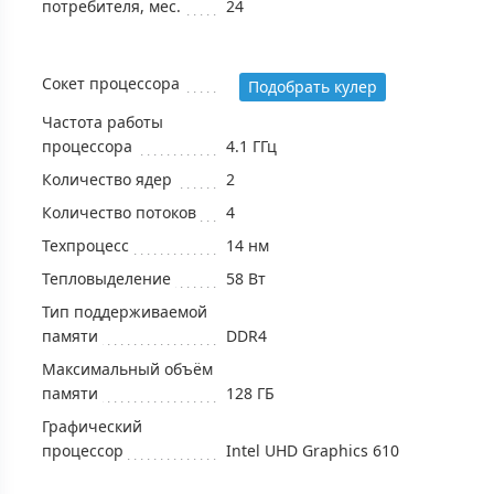
потребителя, мес.
24
Сокет процессора
Подобрать кулер
Частота работы
процессора
4.1 ГГц
Количество ядер
2
Количество потоков
4
Техпроцесс
14 нм
Тепловыделение
58 Вт
Тип поддерживаемой
памяти
DDR4
Максимальный объём
памяти
128 ГБ
Графический
процессор
Intel UHD Graphics 610