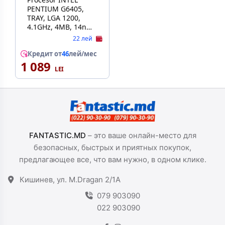
PENTIUM G6405,
TRAY, LGA 1200,
4.1GHz, 4MB, 14nm,
Intel UHD Graphics
22 лей
610, 2 Cores, 4
Threads
Кредит от
46
лей/мес
1 089
FANTASTIC.MD
– это ваше онлайн-место для
безопасных, быстрых и приятных покупок,
предлагающее все, что вам нужно, в одном клике.
Кишинев, ул. M.Dragan 2/1A
079 903090
022 903090