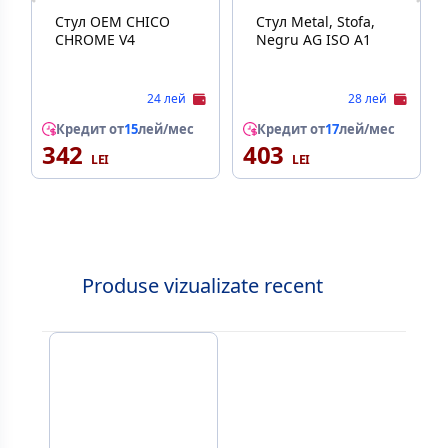
Стул OEM CHICO
Стул Metal, Stofa,
CHROME V4
Negru AG ISO A1
24 лей
28 лей
Кредит от
15
лей/мес
Кредит от
17
лей/мес
342
403
Produse vizualizate recent