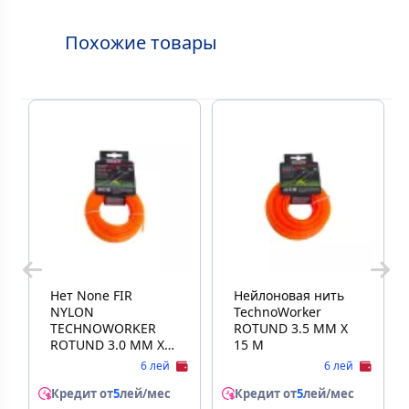
Похожие товары
Нет None FIR
Нейлоновая нить
NYLON
TechnoWorker
TECHNOWORKER
ROTUND 3.5 MM X
ROTUND 3.0 MM X
15 M
15 M
6 лей
6 лей
Кредит от
5
лей/мес
Кредит от
5
лей/мес