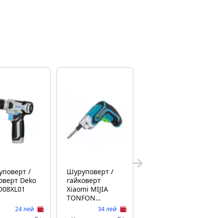
поверт /
Шуруповерт /
ерт Deko
гайковерт
D08XL01
Xiaomi MIJIA
TONFON
WIRELESS
24 лей
34 лей
ELECTRIC