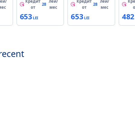
ей/
Кредит
лей/
Кредит
лей/
Кр
28
28
мес
от
мес
от
мес
653
653
482
recent