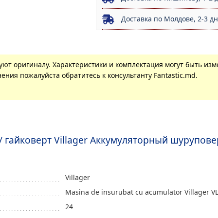
Доставка по Молдове, 2-3 д
вуют оригиналу. Характеристики и комплектация могут быть из
ения пожалуйста обратитесь к консультанту Fantastic.md.
гайковерт Villager Аккумуляторный шуруповерт V
Villager
Masina de insurubat cu acumulator Villager V
24