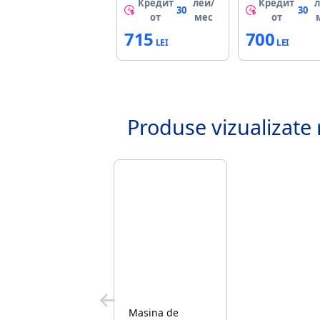
Кредит
лей/
Кредит
л
30
30
от
мес
от
715
700
Produse vizualizate 
Masina de