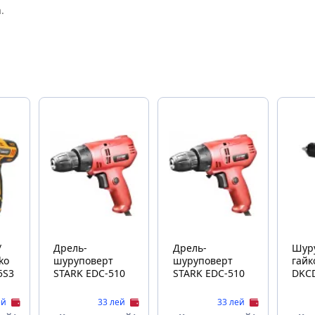
.
/
Дрель-
Дрель-
Шуру
шуруповерт
шуруповерт
гайков
5S3
STARK EDC-510
STARK EDC-510
DKC
ей
33 лей
33 лей