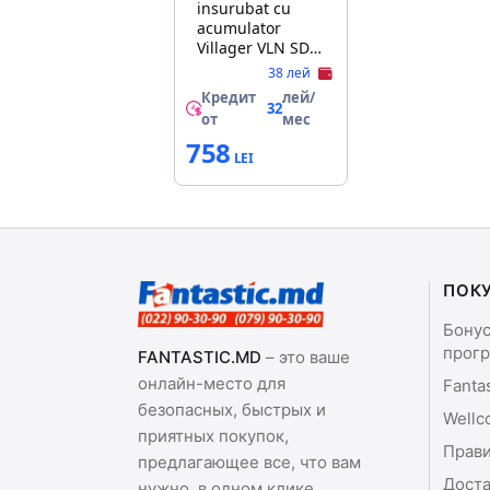
insurubat cu
acumulator
Villager VLN SDL
4.0 SET
38 лей
Кредит
лей/
32
от
мес
758
ПОК
Бону
прог
FANTASTIC.MD
– это ваше
онлайн-место для
Fanta
безопасных, быстрых и
Wellc
приятных покупок,
Прави
предлагающее все, что вам
Доста
нужно, в одном клике.