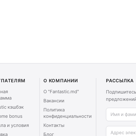
УПАТЕЛЯМ
О КОМПАНИИ
РАССЫЛКА
сная
О "Fantastic.md"
Подпишитесь 
рамма
предложений
Вакансии
stic кэшбэк
Политика
Имя и фамили
ome bonus
конфиденциальности
ла и условия
Контакты
Email
вка
Блог