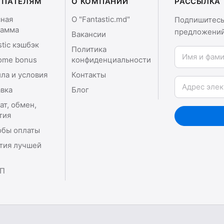
УПАТЕЛЯМ
О КОМПАНИИ
РАССЫЛКА
сная
О "Fantastic.md"
Подпишитесь 
рамма
предложений
Вакансии
stic кэшбэк
Политика
Имя и фамили
ome bonus
конфиденциальности
ла и условия
Контакты
Email
вка
Блог
ат, обмен,
тия
обы оплаты
тия лучшей
П