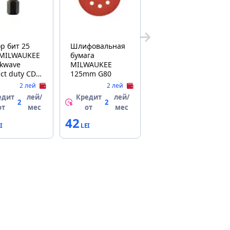
р бит 25
Шлифовальная
MILWAUKEE
бумага
kwave
MILWAUKEE
ct duty CD
125mm G80
25 buc.
2 лей
2 лей
едит
лей/
Кредит
лей/
2
2
от
мес
от
мес
42