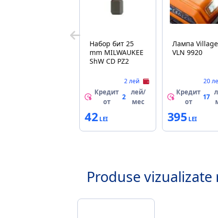
Набор бит 25
Лампа Villager
mm MILWAUKEE
VLN 9920
ShW CD PZ2
2 лей
20 л
Кредит
лей/
Кредит
л
2
17
от
мес
от
42
395
Produse vizualizate 