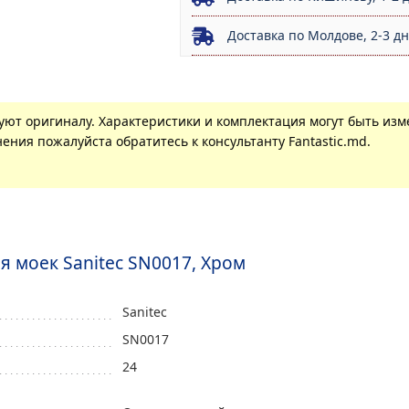
Доставка по Молдове, 2-3 д
вуют оригиналу. Характеристики и комплектация могут быть из
ения пожалуйста обратитесь к консультанту Fantastic.md.
я моек Sanitec SN0017, Хром
Sanitec
SN0017
24