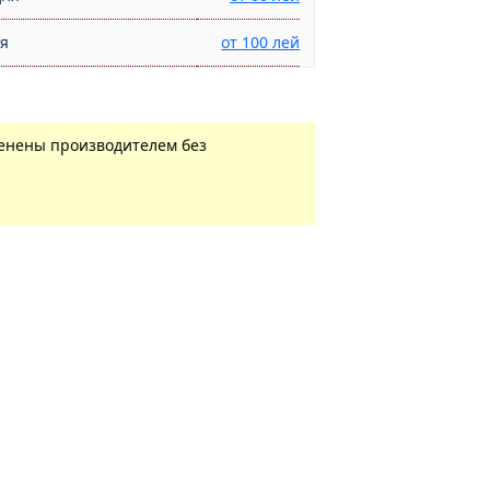
ня
от 100 лей
менены производителем без