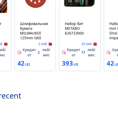
Шлифовальная
Набор бит
Набо
бумага
METABO
mm 
MILWAUKEE
626723000
Shoc
125mm G60
impa
PH2 
ей
2 лей
20 лей
ей/
Кредит
лей/
Кредит
лей/
Кр
2
17
мес
от
мес
от
мес
42
393
42
recent