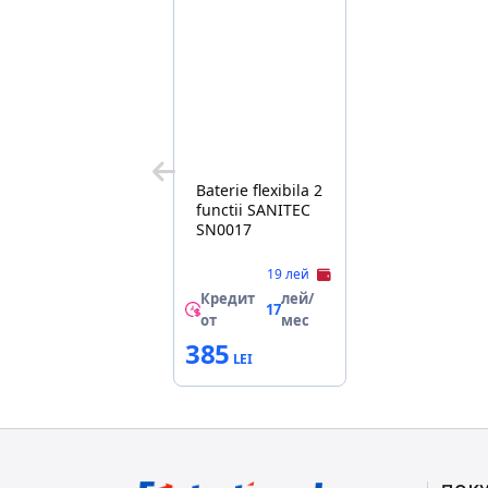
Baterie flexibila 2
functii SANITEC
SN0017
19 лей
Кредит
лей/
17
от
мес
385