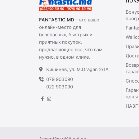
ПОК
Бону
прог
FANTASTIC.MD
– это ваше
онлайн-место для
Fanta
безопасных, быстрых и
Wellc
приятных покупок,
Прави
предлагающее все, что вам
Доста
нужно, в одном клике.
Возвр
Кишинев, ул. M.Dragan 2/1A
гаран
079 903090
Спос
022 903090
Гаран
цены
НАЗП
Acceptăm plăți online.