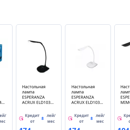
Настольная
Настольная
Наст
лампа
лампа
лам
ESPERANZA
ESPERANZA
ESP
4K
ACRUX ELD103K
ACRUX ELD103W
MIM
BLACK
WHITE
ELD1
ей/
Кредит
лей/
Кредит
лей/
Кр
8
8
мес
от
мес
от
мес