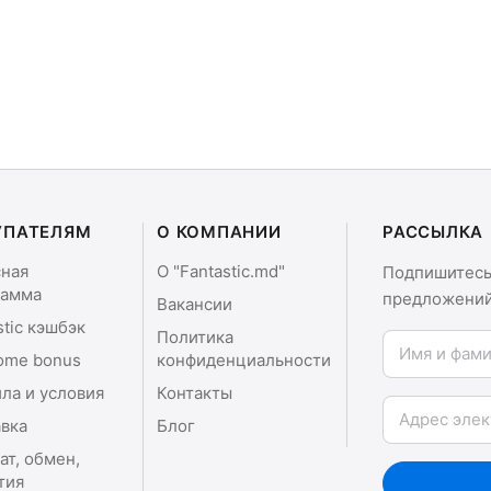
УПАТЕЛЯМ
О КОМПАНИИ
РАССЫЛКА
сная
О "Fantastic.md"
Подпишитесь 
рамма
предложений
Вакансии
stic кэшбэк
Политика
Имя и фамили
ome bonus
конфиденциальности
ла и условия
Контакты
Email
вка
Блог
ат, обмен,
тия