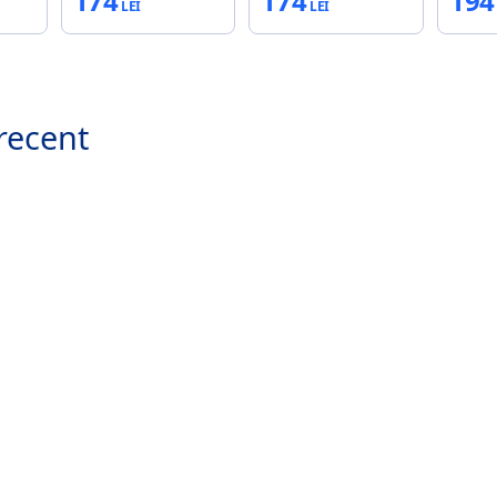
174
174
194
recent