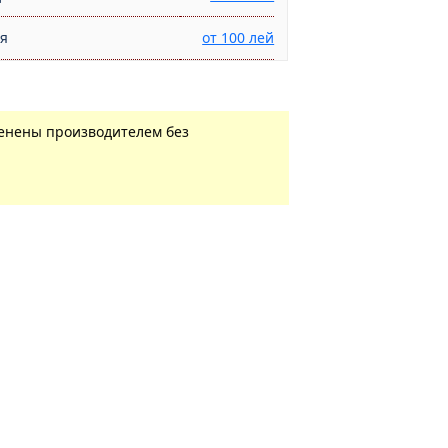
ня
от 100 лей
менены производителем без