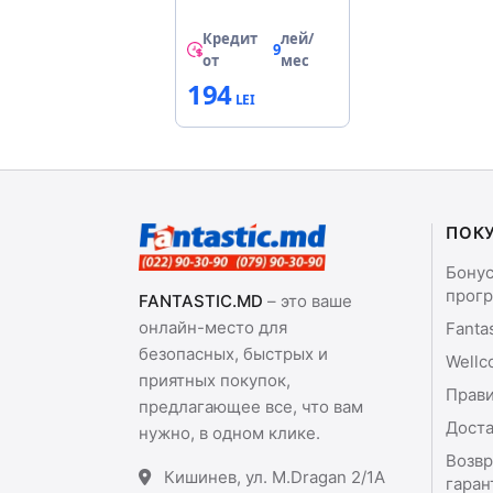
14 LED’s, Touch
switch, 3 levels
Кредит
лей/
of brightness,
9
от
мес
Night light, Light
194
color: 5500K,
Flexible arm,
Illuminated
stand, Built-in
eye protection
filter, Power: 3W,
The angle of
incidence of
ПОК
light: 120%,
Power supply:
Бону
USB
прог
FANTASTIC.MD
– это ваше
онлайн-место для
Fanta
безопасных, быстрых и
Wellc
приятных покупок,
Прави
предлагающее все, что вам
Доста
нужно, в одном клике.
Возвр
Кишинев, ул. M.Dragan 2/1A
гаран