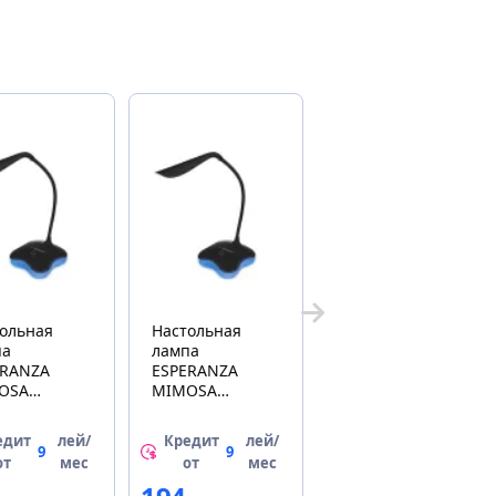
ольная
Настольная
па
лампа
ERANZA
ESPERANZA
OSA
MIMOSA
05K BLACK
ELD105K BLACK
едит
лей/
Кредит
лей/
9
9
от
мес
от
мес