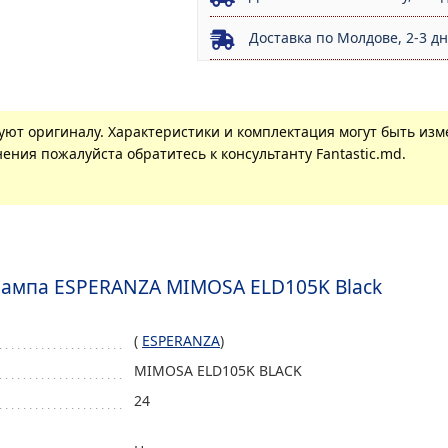
Доставка по Молдове, 2-3 д
вуют оригиналу. Характеристики и комплектация могут быть из
ения пожалуйста обратитесь к консультанту Fantastic.md.
лампа ESPERANZA MIMOSA ELD105K Black
(
ESPERANZA
)
MIMOSA ELD105K BLACK
24