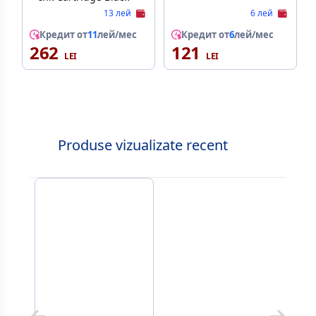
13 лей
6 лей
Кредит от
11
лей/мес
Кредит от
6
лей/мес
262
121
Produse vizualizate recent