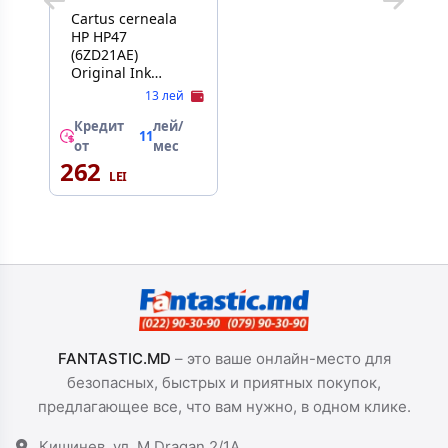
Cartus cerneala
HP HP47
(6ZD21AE)
Original Ink
Cartridge Black
13 лей
Кредит
лей/
11
от
мес
262
FANTASTIC.MD
– это ваше онлайн-место для
безопасных, быстрых и приятных покупок,
предлагающее все, что вам нужно, в одном клике.
Кишинев, ул. M.Dragan 2/1A