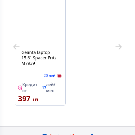
Geanta laptop
15.6" Spacer Fritz
M7939
20 лей
Кредит
лей/
17
от
мес
397