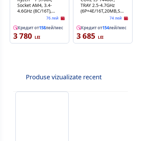
Socket AM4, 3.4-
TRAY 2.5-4.7GHz
4.6GHz (8C/16T),
(6P+4E/16T,20MB,S1700,
4MB L2 + 32MB L3
10nm, No Integ.
76 лей
74 лей
Cache, No
Graphics, 65W)
Integrated GPU,
Кредит от
158
лей/мес
Кредит от
154
лей/мес
3 780
7nm 65W, Unlocked,
3 685
tray
Produse vizualizate recent