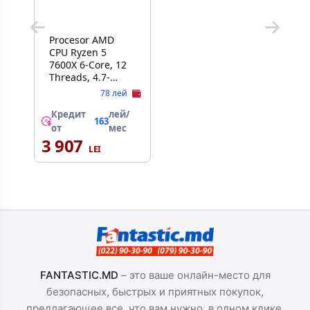
Procesor AMD
CPU Ryzen 5
7600X 6-Core, 12
Threads, 4.7-
5.3GHz, Unlocked,
78 лей
AMD Radeon
Graphics, 6MB L2
Кредит
лей/
163
Cache, 32MB L3
от
мес
Cache, AM5, No
3 907
Cooler, BOX (100-
100000593WOF)
FANTASTIC.MD
– это ваше онлайн-место для
безопасных, быстрых и приятных покупок,
предлагающее все, что вам нужно, в одном клике.