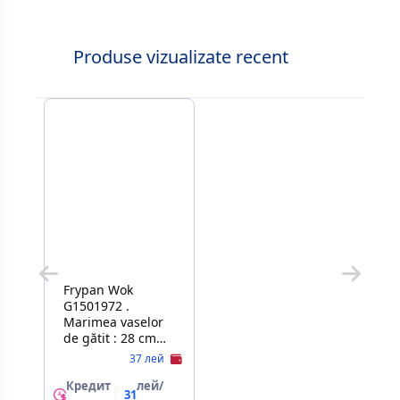
Produse vizualizate recent
Frypan Wok
G1501972 .
Marimea vaselor
de gătit : 28 cm
Colectie: Healthy
37 лей
Chef Acoperire
internă:
Кредит
лей/
31