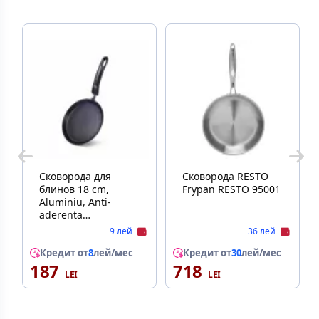
Сковорода для
Сковорода RESTO
блинов 18 cm,
Frypan RESTO 95001
Aluminiu, Anti-
aderenta
Touchstoneforte,
9 лей
36 лей
Negru FISSMAN
PROMO 14991
Кредит от
8
лей/мес
Кредит от
30
лей/мес
187
718