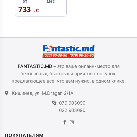
Antiaderent
от
мес
Tehnologia de
733
acoperire:
Titanium
Mineralia+
Spălarea în
mașina de spălat
vase: Да
FANTASTIC.MD
– это ваше онлайн-место для
безопасных, быстрых и приятных покупок,
предлагающее все, что вам нужно, в одном клике.
Кишинев, ул. M.Dragan 2/1A
079 903090
022 903090
ПОКУПАТЕЛЯМ