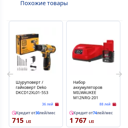
Похожие товары
Шуруповерт /
Набор
гайковерт Deko
аккумуляторов
DKCD12XL01-5S3
MILWAUKEE
M12NRG-201
36 лей
88 лей
Кредит от
30
лей/мес
Кредит от
74
лей/мес
715
1 767