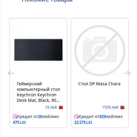
Геймерский
Стол DP Masa Chara
компьютерный стол
Keychron Keychron
Desk Mat, Black, 900
x 400 x 3 mm, DM-1
19 лей
1559 лей
Кредит от
20
лей/мес
Кредит от
929
лей/мес
475
22 275