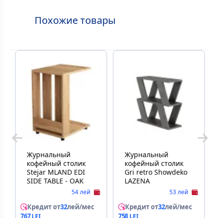
Похожие товары
Журнальный
Журнальный
кофейный столик
кофейный столик
Stejar MLAND EDI
Gri retro Showdeko
SIDE TABLE - OAK
LAZENA
54 лей
53 лей
Кредит от
32
лей/мес
Кредит от
32
лей/мес
767
758