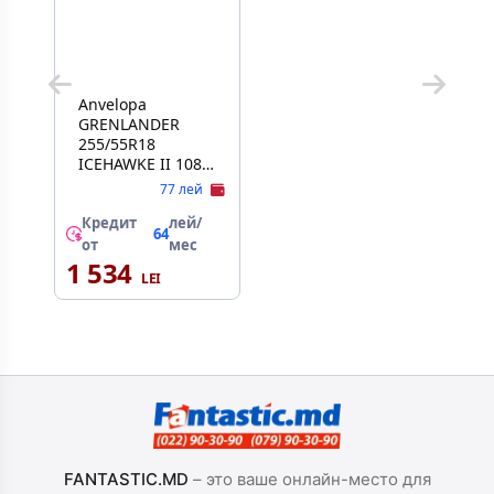
Anvelopa
GRENLANDER
255/55R18
ICEHAWKE II 108H
XL, Iarna
77 лей
Кредит
лей/
64
от
мес
1 534
FANTASTIC.MD
– это ваше онлайн-место для