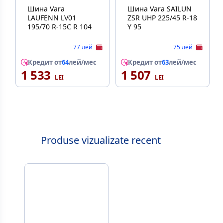
Шина Vara
Шина Vara SAILUN
LAUFENN LV01
ZSR UHP 225/45 R-18
195/70 R-15C R 104
Y 95
77 лей
75 лей
Кредит от
64
лей/мес
Кредит от
63
лей/мес
1 533
1 507
Produse vizualizate recent