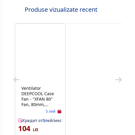
Produse vizualizate recent
Ventilator
DEEPCOOL Case
Fan - "XFAN 80"
Fan, 80mm,
1800rpm,
5 лей
21.8CFM,
80x80x25mm,
Кредит от
5
лей/мес
104
<20dBa, Hydro
Bearing, Big 4Pin