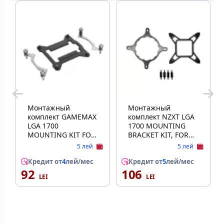
Монтажный
Монтажный
комплект GAMEMAX
комплект NZXT LGA
LGA 1700
1700 MOUNTING
MOUNTING KIT FOR
BRACKET KIT, FOR
GAMMA
KRAKEN X AND Z
5 лей
5 лей
AIO COOLER SERIES,
Кредит от
4
лей/мес
BLACK
Кредит от
5
лей/мес
92
106