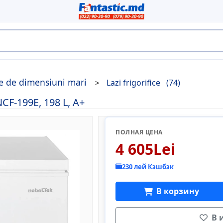
ce de dimensiuni mari
Lazi frigorifice
(74)
-199E, 198 L, A+
ПОЛНАЯ ЦЕНА
4 605Lei
230 лей Кэшбэк
В корзину
В 