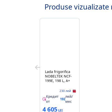
Produse vizualizate 
Lada frigorifica
NOBELTEK NCF-
199E, 198 L, A+
230 лей
Кредит
лей/
192
от
мес
4 605