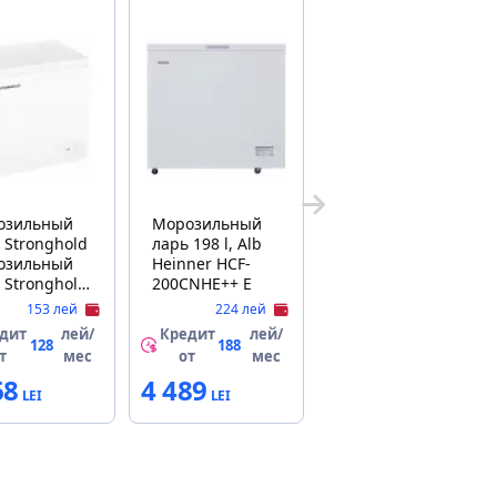
озильный
Морозильный
ld
ларь 198 l, Alb
озильный
Heinner HCF-
 Stronghold
200CNHE++ E
145W
153 лей
224 лей
дит
лей/
Кредит
лей/
128
188
т
мес
от
мес
68
4 489