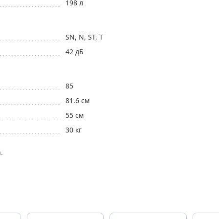
198 л
SN, N, ST, T
42 дБ
85
81.6 см
55 см
30 кг
.