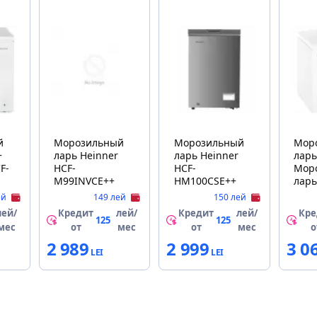
й
Морозильный
Морозильный
Мор
+
ларь Heinner
ларь Heinner
ларь Strongho
F-
HCF-
HCF-
Мор
M99INVCE++
HM100CSE++
ларь
SCF
ей
149 лей
150 лей
лей/
Кредит
лей/
Кредит
лей/
Кре
125
125
мес
от
мес
от
мес
о
2 989
2 999
3 0