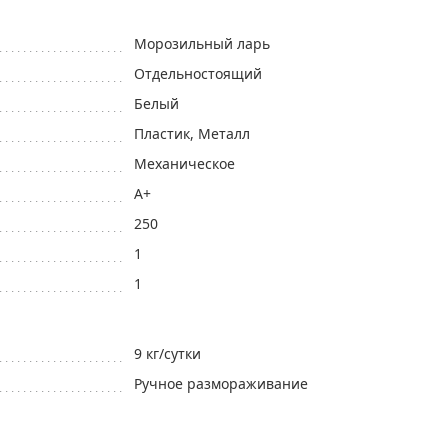
Морозильный ларь
Отдельностоящий
Белый
Пластик, Mеталл
Механическое
A+
250
1
1
9 кг/cутки
Ручное размораживание