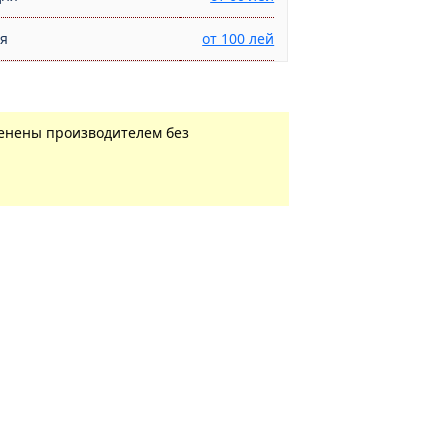
ня
от 100 лей
менены производителем без