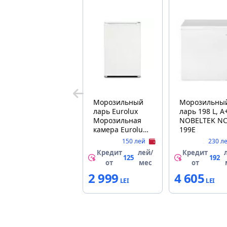
Морозильный
Морозильны
ларь Eurolux
ларь 198 L, A
Морозильная
NOBELTEK NC
камера Eurolux
199E
FRH-085FW
150 лей
230 л
Кредит
лей/
Кредит
125
192
от
мес
от
2 999
4 605