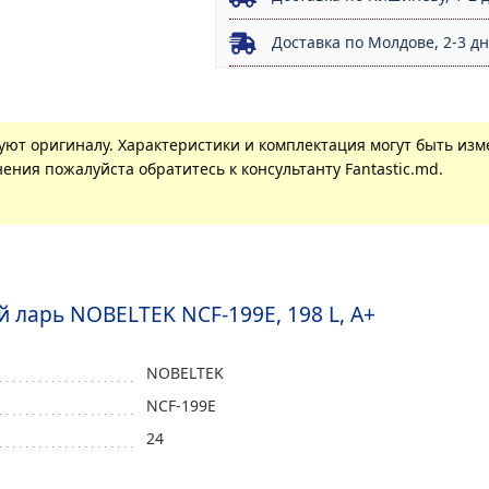
Доставка по Молдове, 2-3 д
вуют оригиналу. Характеристики и комплектация могут быть из
ения пожалуйста обратитесь к консультанту Fantastic.md.
 ларь NOBELTEK NCF-199E, 198 L, A+
NOBELTEK
NCF-199E
24