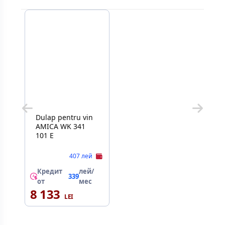
Dulap pentru vin
AMICA WK 341
101 E
407 лей
Кредит
лей/
339
от
мес
8 133