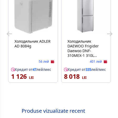
Холодильник ADLER
Холодильник
AD 8084g
DAEWOO Frigider
Daewoo DNF-
310MEX-1 310L
(86L+224L), 188cm,
56 лей
401 лей
Total No Frost, clasa
Кредит от
47
лей/мес
E, inox, decongelare
Кредит от
335
лей/мес
1 126
8 018
automata, Super
Freeze, control
electronic, iluminare
LED, raft pentru
sticle, usi reversibile
Produse vizualizate recent