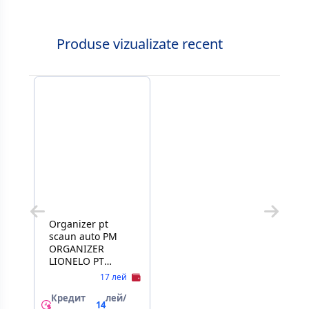
Produse vizualizate recent
Organizer pt
scaun auto PM
ORGANIZER
LIONELO PT
SCAUN AUTO
17 лей
Кредит
лей/
14