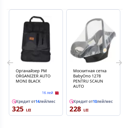
Органайзер PM
Москитная сетка
ORGANIZER AUTO
BabyOno 1278
MONI BLACK
PENTRU SCAUN
AUTO
16 лей
Кредит от
14
лей/мес
Кредит от
10
лей/мес
325
228