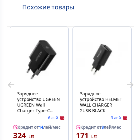
Похожие товары
Зарядное
Зарядное
устройство UGREEN
устройство HELMET
UGREEN Wall
WALL CHARGER
Charger Type-C
2USB BLACK
PD3.0 20W EU
6 лей
3 лей
CD137, Black
Кредит от
14
лей/мес
Кредит от
8
лей/мес
324
171