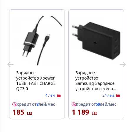
Зарядное
Зарядное
устройство Xpower
устройство
1USB, FAST CHARGE
Samsung Зарядное
QC3.0
устройство сетевое
SAMSUNG EP-
4 лей
24 лей
T6530NB 65W
Кредит от
8
лей/мес
Adapter Trio (w/o
Кредит от
50
лей/мес
185
1 189
cable) Black