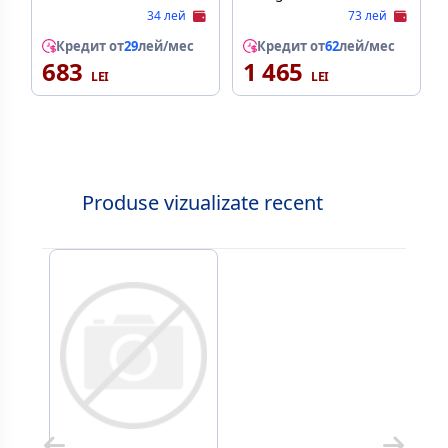
uscat umed
34 лей
73 лей
Кредит от
29
лей/мес
Кредит от
62
лей/мес
683
1 465
Produse vizualizate recent