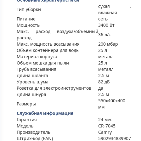
сухая ,
Тип уборки
влажная
Питание
сеть
Мощность
3400 Вт
Макс. расход воздуха/объемный
36 л/с
расход
Макс. мощность всасывания
200 мбар
Объем контейнера для воды
25 л
Материал корпуса
металл
Объем мешка для пыли
25 л
Труба всасывания
металл
Длина шланга
2.5 м
Уровень шума
82 дБ
Розетка для электроинструментов
да
Длина шнура
2.5 м
550х400х400
Размеры
мм
Служебная информация
Гарантия
24 мес.
Модель
CR-7045
Производитель
Camry
Штрих-код (EAN)
5902934839907