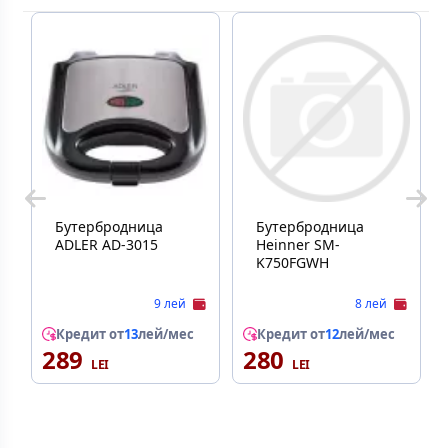
Бутербродница
Бутербродница
ADLER AD-3015
Heinner SM-
K750FGWH
9 лей
8 лей
Кредит от
13
лей/мес
Кредит от
12
лей/мес
289
280