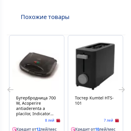
Похожие товары
Бутербродница 700
Тостер Kumtel HTS-
W, Acoperire
101
antiaderenta a
placilor, Indicator
functionare, Negru
8 лей
7 лей
Titanium PIZZAIOLA
TKT005K
Кредит от
12
лей/мес
Кредит от
10
лей/мес