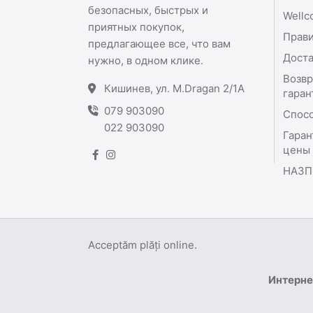
безопасных, быстрых и
Wellc
приятных покупок,
Прави
предлагающее все, что вам
Доста
нужно, в одном клике.
Возвр
Кишинев, ул. M.Dragan 2/1A
гаран
079 903090
Спос
022 903090
Гаран
цены
НАЗП
Acceptăm plăți online.
Интерне