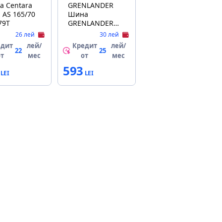
а Centara
GRENLANDER
i AS 165/70
Шина
79T
GRENLANDER
185/60 R15
26 лей
30 лей
COLO H02 88H
едит
лей/
Кредит
лей/
XL лето-
22
25
от
мес
от
мес
vara/anvelopa
593
pneumatica