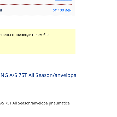
ня
от 100 лей
менены производителем без
 A/S 75T All Season/anvelopa
 75T All Season/anvelopa pneumatica