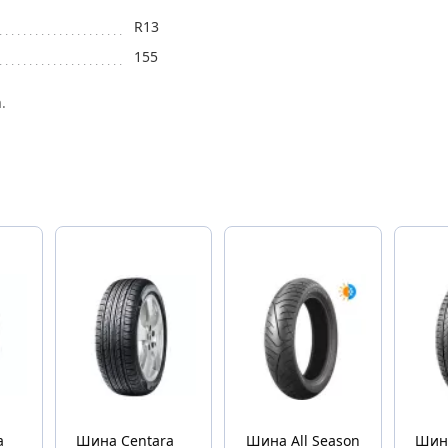
R13
155
.
Шина Centara
Шина All Season
Шина Cen