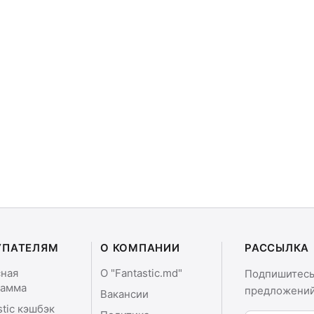
УПАТЕЛЯМ
О КОМПАНИИ
РАССЫЛКА
сная
О "Fantastic.md"
Подпишитесь 
рамма
предложений
Вакансии
stic кэшбэк