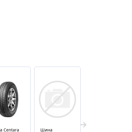
tara
Шина