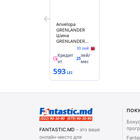
Anvelopa
GRENLANDER
Шина
GRENLANDER
155/70 R13
30 лей
GREENWING A/S
Кредит
лей/
75T All
25
от
мес
Season/anvelopa
593
pneumatica
ПОК
Бону
прог
FANTASTIC.MD
– это ваше
онлайн-место для
Fanta