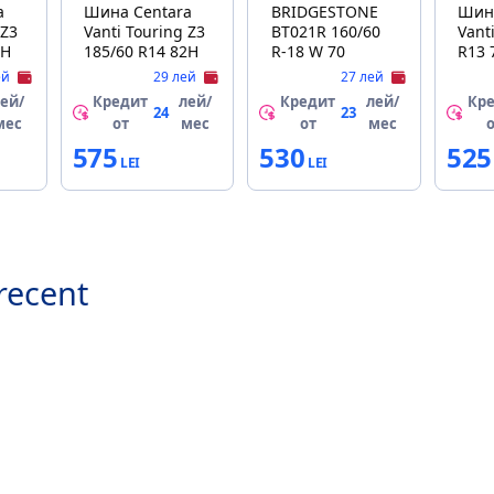
a
Шина Centara
BRIDGESTONE
Шин
 Z3
Vanti Touring Z3
BT021R 160/60
Vant
2H
185/60 R14 82H
R-18 W 70
R13 
ей
29 лей
27 лей
ей/
Кредит
лей/
Кредит
лей/
Кр
24
23
мес
от
мес
от
мес
575
530
525
recent