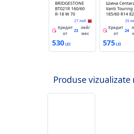
BRIDGESTONE
Шина Centar
BT021R 160/60
Vanti Touring
R-18 W 70
185/60 R14 8
27 лей
29 л
Кредит
лей/
Кредит
л
23
24
от
мес
от
530
575
Produse vizualizate 