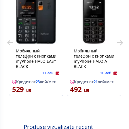
Мобильный
Мобильный
телефрн с кнопками
телефрн с кнопками
myPhone HALO EASY
myPhone HALO A
BLACK
BLACK
11 лей
10 лей
Кредит от
23
лей/мес
Кредит от
21
лей/мес
529
492
Produse vizualizate recent