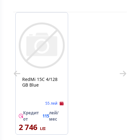
RedMi 15C 4/128
GB Blue
55 лей
Кредит
лей/
115
от
мес
2 746