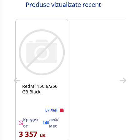
Produse vizualizate recent
RedMi 15C 8/256
GB Black
67 лей
Кредит
лей/
140
от
мес
3 357