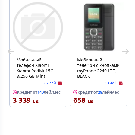
Мобильный
Мобильный
телефон Xiaomi
телефрн с кнопками
Xiaomi RedMi 15C
myPhone 2240 LTE,
8/256 GB Mint
BLACK
67 лей
13 лей
Кредит от
140
лей/мес
Кредит от
28
лей/мес
3 339
658